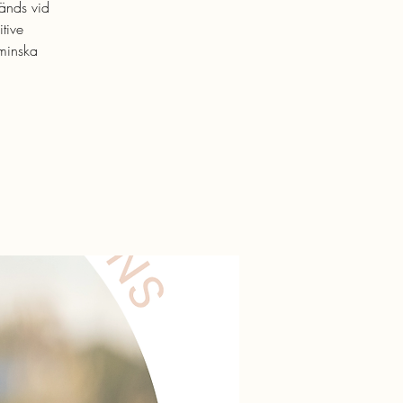
änds vid
tive
minska