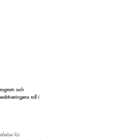
program och 
aktiveringens roll i 
tåelse för 