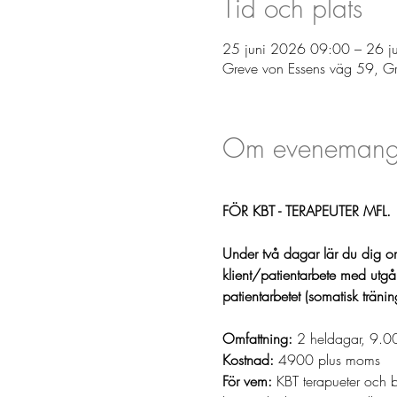
Tid och plats
25 juni 2026 09:00 – 26 j
Greve von Essens väg 59, G
Om evenemang
FÖR KBT - TERAPEUTER MFL. 
Under två dagar lär du dig 
klient/patientarbete med utgån
patientarbetet (somatisk trän
Omfattning:
 2 heldagar, 9.0
Kostnad: 
4900 plus moms
För vem: 
KBT terapueter och be