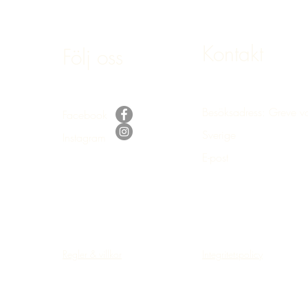
Kontakt
Följ oss
Besöksadress: Greve v
Facebook
Sverige
Instagram
E-post
:
bokning@hastake
Regler & villkor
Integritetspolicy