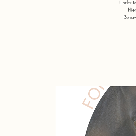
Under t
kli
Behav