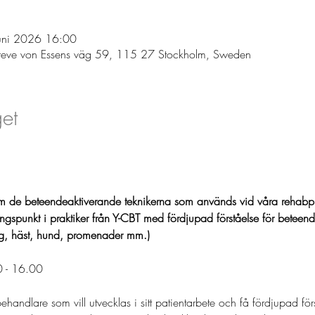
uni 2026 16:00
reve von Essens väg 59, 115 27 Stockholm, Sweden
et
om de beteendeaktiverande teknikerna som används vid våra rehab
gspunkt i praktiker från Y-CBT med fördjupad förståelse för beteende
ing, häst, hund, promenader mm.) 
0 - 16.00
handlare som vill utvecklas i sitt patientarbete och få fördjupad förs