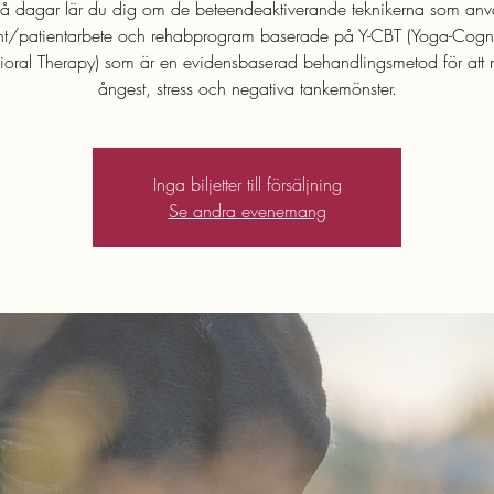
vå dagar lär du dig om de beteendeaktiverande teknikerna som anv
ent/patientarbete och rehabprogram baserade på Y-CBT (Yoga-Cogni
ioral Therapy) som är en evidensbaserad behandlingsmetod för att 
ångest, stress och negativa tankemönster.
Inga biljetter till försäljning
Se andra evenemang