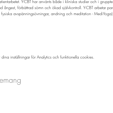
atientarbetet. Y-CBT har använts både i kliniska studier och i gruppt
d ångest, förbättrad sömn och ökad självkontroll. Y-CBT arbetar par
 fysiska avspänningsövningar, andning och meditation - MediYoga)
a inställningar för Analytics och funktionella cookies.
nemang