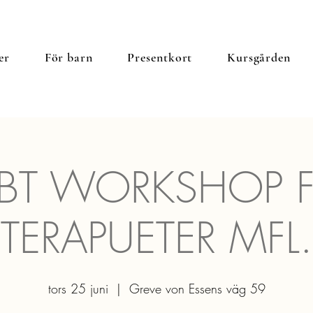
er
För barn
Presentkort
Kursgården
KBT WORKSHOP 
TERAPUETER MFL.
tors 25 juni
  |  
Greve von Essens väg 59