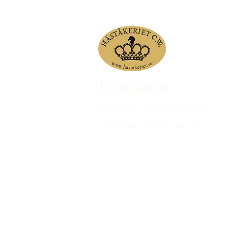
Häståkeriet
Välmående, närvaro, gemenskap
och glädje i samvaro med häst.
© 2023 Häståkeriet Djurgården AB