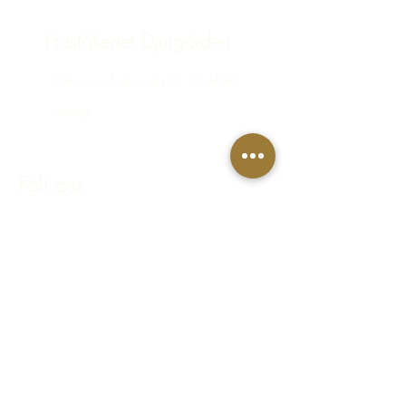
Häståkeriet Djurgården
Greve von Essens väg 63, Stockholm,
Sverige
bokning@hastakeriet.se
Följ oss
Facebook
Instagram
Integritetspolicy
Regler & villkor
FAQ - Vanliga frågor & svar