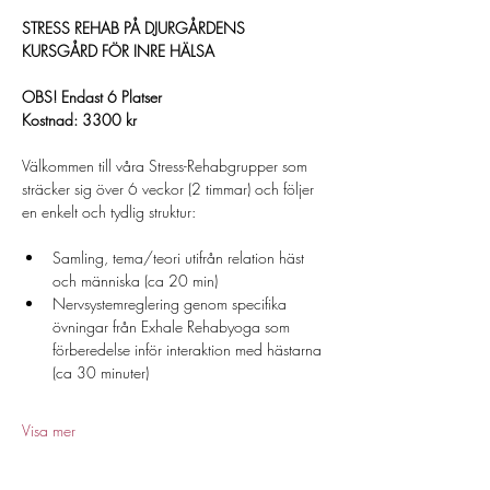
STRESS REHAB PÅ DJURGÅRDENS 
KURSGÅRD FÖR INRE HÄLSA
OBS! Endast 6 Platser 
Kostnad: 3300 kr 
Välkommen till våra Stress-Rehabgrupper som 
sträcker sig över 6 veckor (2 timmar) och följer 
en enkelt och tydlig struktur:
Samling, tema/teori utifrån relation häst 
och människa (ca 20 min)
Nervsystemreglering genom specifika 
övningar från Exhale Rehabyoga som 
förberedelse inför interaktion med hästarna 
(ca 30 minuter)
Visa mer