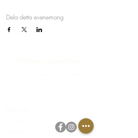
Dela detta evenemang
Häståkeriet Djurgården
Greve von Essens väg 63, Stockholm,
Sverige
bokning@hastakeriet.se
Följ oss
Facebook
Instagram