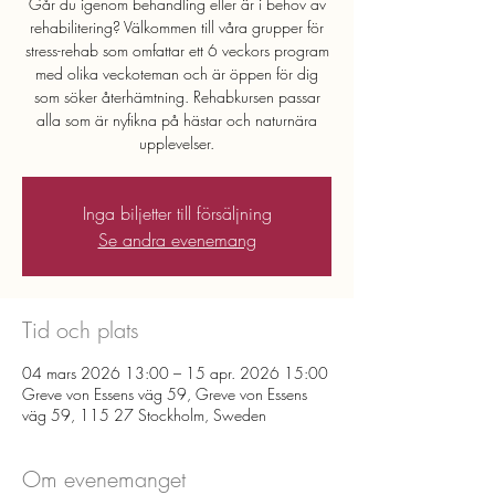
Går du igenom behandling eller är i behov av
rehabilitering? Välkommen till våra grupper för
stress-rehab som omfattar ett 6 veckors program
med olika veckoteman och är öppen för dig
som söker återhämtning. Rehabkursen passar
alla som är nyfikna på hästar och naturnära
upplevelser.
Inga biljetter till försäljning
Se andra evenemang
Tid och plats
04 mars 2026 13:00 – 15 apr. 2026 15:00
Greve von Essens väg 59, Greve von Essens
väg 59, 115 27 Stockholm, Sweden
Om evenemanget