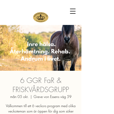
6 GGR FaR &
FRISKVÅRDSGRUPP
mån 05 okt.
  |  
Greve von Essens väg 59
Välkommen till ett 6 veckors program med olika
veckoteman som är öppen för dig som söker