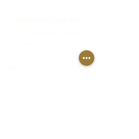
Häståkeriet Djurgården
Greve von Essens väg 63, Stockholm,
Sverige
bokning@hastakeriet.se
Följ oss
Facebook
Instagram
Integritetspolicy
Regler & villkor
FAQ - Vanliga frågor & svar