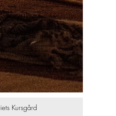
Familj:
1290 kr, 75 minuter
Bokning via
kaja@hastakeriet.se
​--------------------------------------------------------------------------------------
-------------------------
Kursansvarig: Kaja Michelson, KBT
Terapuet/Cert.handledare sorgbearbetning
med 20 års inom horsemanship genom olika
EXHALE-program som finns i USA, Costa
Rica och Sverige med olika inriktningar men
som omfattar samma bas i andningen och
hästens påverkan på nervsystemsreglering.
--------------------------------------------------------------------------------------
-------------------------
iets Kursgård