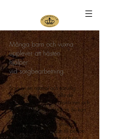
Många barn och vuxna
upplever att hästen
hjälper
vid sorgbearbetning
Sorg är en normal och naturlig
reaktion som omfattar alla de
känslor, tankar, fysiska reaktioner och
förändrade beteenden som du kan
uppleva vid en förlust eller
förändring. All sorg är unik och
varierar ofta från person till person.
Tillsammans med hästen och en