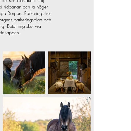
 det står Häståkeri. Följ
bi ridbanan och ta höger
ga Borgen. Parkering sker
rgens parkeringsplats och
ng. Betalning sker via
ter-appen.