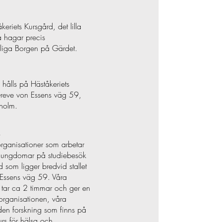
keriets Kursgård, det lilla
ra hagar precis
liga Borgen på Gärdet.
 hålls på Häståkeriets
reve von Essens väg 59,
holm.
k
rganisationer som arbetar
 ungdomar på
studiebesök
 som ligger bredvid stallet
Essens väg 59. Våra
tar ca 2 timmar och ger en
 organisationen, våra
en forskning som finns på
urs för hälsa och