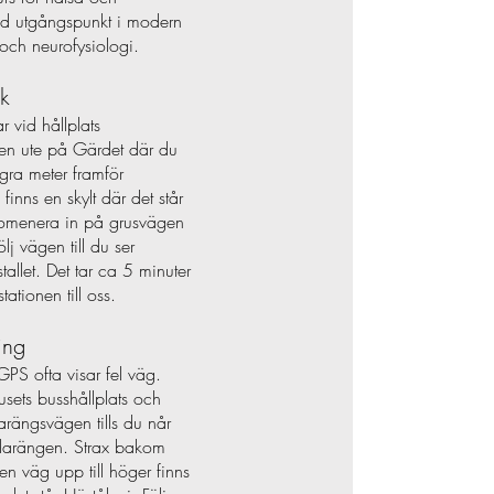
 utgångspunkt i modern
 och neurofysiologi.
ik
 vid hållplats
en ute på Gärdet där du
ra meter framför
 finns en skylt där det står
romenera in på grusvägen
ölj vägen till du ser
allet. Det tar ca 5 minuter
tationen till oss.
ing
GPS ofta visar fel väg.
usets busshållplats och
darängsvägen tills du når
ndarängen. Strax bakom
en väg upp till höger finns