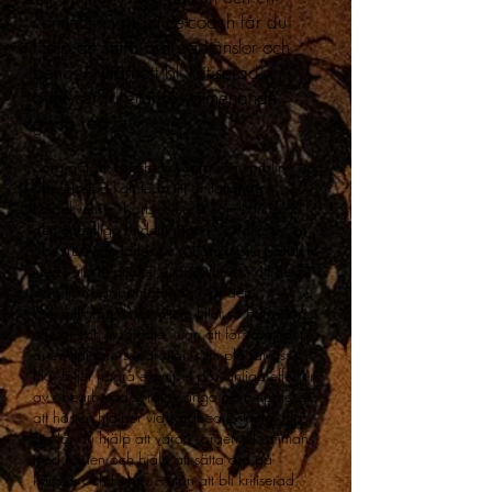
connection practice-coach får du
hjälp att sätta ord på känslor och
behov – utan att bli kritiserad,
analyserad eller få välmenande
goda råd.
Sorg går att bearbeta. Sorg som förblir
obearbetad kan leda till omfattande
konsekvenser. Konsekvenser som kan dölja
den egentliga underliggande orsaken –
obearbetade förluster. Vi har kanske problem
med våra relationer, utan att förstå att det är
sorg från vår barndom som är den
bakomliggande orsaken. Eller så har vi låg
energi och livsglädje, utan att förstå att det
är en tidigare separation som plågar oss.
Här följer några exempel på vanliga effekter
av obearbetad sorg. Många barn upplever
att hästen hjälper vid sorgbearbetning. Hos
oss får du hjälp att vara i sorgen tillsammans
med hästen och hjälp att sätta ord på
känslor och behov – utan att bli kritiserad,