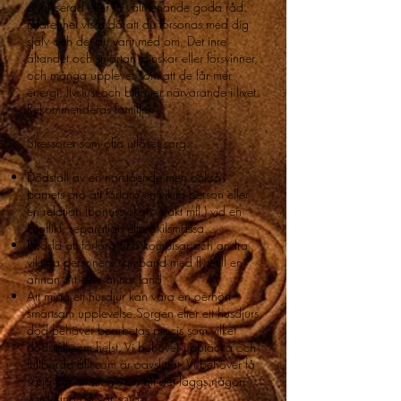
analyserad eller få välmenande goda råd.
Erfarenhet visar då att du försonas med dig
själv och det du varit med om. Det inre
ältandet och smärtan minskar eller försvinner,
och många upplever som att de får mer
energi, livslust och blir mer närvarande i livet.
Rekommenderas familjer.
Stressorer som ofta utlöser sorg:
Dödsfall av en närstående men också
barnets oro att förlora en viktig person eller
en relation (bonussyskon/släkt mfl.) vid en
konflikt, separation eller skilsmässa.
Rädsla att förlora sina kompisar och andra
viktiga personer i samband med flytt till en
annan ort eller annat land
Att mista ett husdjur kan vara en oerhört
smärtsam upplevelse.Sorgen efter ett husdjurs
död behöver bearbetas precis som vilket
dödsfall som helst. Vi behöver upptäcka och
fullborda allt som är oavslutat. Vi behöver få
sörja vår relation utan att det läggs någon
värdering på vår sorg.