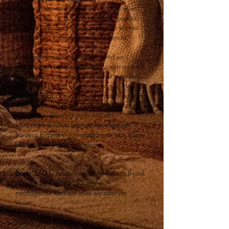
Ansvar i relation till föräldrar, syskon eller
närstående som lider av missbruk/psykisk
ohälsa/sjukdom mm när barnet är känner
sig ansvarig för förälderns välmående.
Runt barn finns det i stort sett alltid en
förälder och annan närmaste vuxen som vill
hjälpa men som inte alltid vet hur man ska
prata med barnet eller ställa frågor. Hos oss
kan föräldrar och andra närmaste vuxna få
stöd, vägledning och hjälp i ditt föräldra-,
vuxenskap. Ett starkt psykologiskt
immunförsvar ökar barnets förmåga att
hantera förändringar, motgångar och kriser
samt stärker barns självkänsla
Barn:
550 kr session med FAR-Recept (Fysisk
Aktivitet på Recept), 55 min och
medföljande förälder eller närstående
vuxen.
Vuxna:
990 kr session, 55 min​