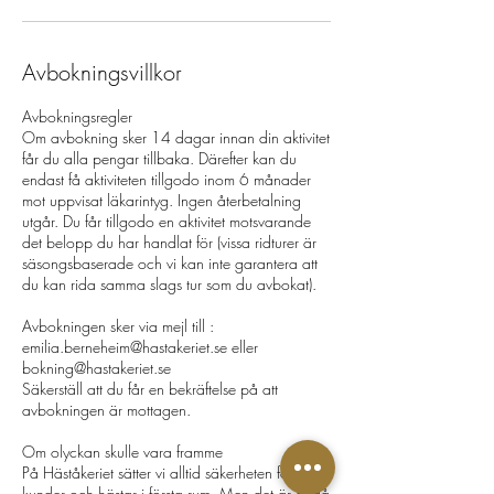
Avbokningsvillkor
Avbokningsregler ​
Om avbokning sker 14 dagar innan din aktivitet
får du alla pengar tillbaka. Därefter kan du
endast få aktiviteten tillgodo inom 6 månader
mot uppvisat läkarintyg. Ingen återbetalning
utgår. Du får tillgodo en aktivitet motsvarande
det belopp du har handlat för (vissa ridturer är
säsongsbaserade och vi kan inte garantera att
du kan rida samma slags tur som du avbokat). ​ ​
Avbokningen sker via mejl till :
emilia.berneheim@hastakeriet.se eller
bokning@hastakeriet.se
Säkerställ att du får en bekräftelse på att
avbokningen är mottagen. ​
Om olyckan skulle vara framme
På Häståkeriet sätter vi alltid säkerheten för våra
kunder och hästar i första rum. Men det är ändå