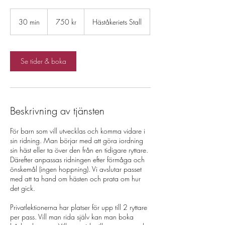
750
svenska
30 min
3
750 kr
Häståkeriets Stall
kronor
0
m
i
n
Se tider & boka
Beskrivning av tjänsten
För barn som vill utvecklas och komma vidare i
sin ridning. Man börjar med att göra iordning
sin häst eller ta över den från en tidigare ryttare.
Därefter anpassas ridningen efter förmåga och
önskemål (ingen hoppning). Vi avslutar passet
med att ta hand om hästen och prata om hur
det gick.
Privatlektionerna har platser för upp till 2 ryttare
per pass. Vill man rida själv kan man boka