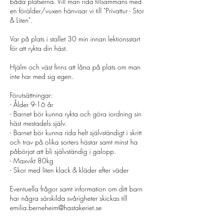
båda platserna. Vill man rida tillsammans med
en förälder/vuxen hänvisar vi till "Privattur - Stor
& Liten".
Var på plats i stallet 30 min innan lektionsstart
för att rykta din häst.
Hjälm och väst finns att låna på plats om man
inte har med sig egen.
Förutsättningar:
- Ålder 9-16 år
- Barnet bör kunna rykta och göra iordning sin
häst mestadels själv.
- Barnet bör kunna rida helt självständigt i skritt
och trav på olika sorters hästar samt minst ha
påbörjat att bli självständig i galopp.
- Maxvikt 80kg
- Skor med liten klack & kläder efter väder
Eventuella frågor samt information om ditt barn
har några särskilda svårigheter skickas till
emilia.berneheim@hastakeriet.se