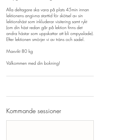
Alla deltagare ska vara på plats 45min innan
lektionens angivna starttid för skötsel av sin
lektionshäst som inkluderar visitering samt rykt
(om din häst redan går på lektion finns det
andra hästar som uppskattar att bli ompysslade).
Efter lektionen smörjer vi av träns och sadel.
Maxvikt 80 kg
Välkommen med din bokning!
Kommande sessioner