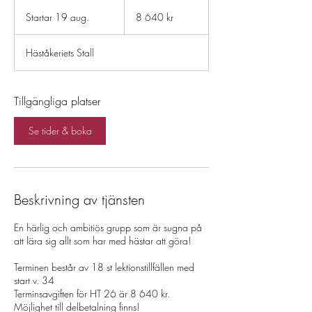
8 640
svenska
Startar 19 aug.
S
8 640 kr
kronor
t
a
Häståkeriets Stall
r
t
a
r
Tillgängliga platser
1
9
Se tider & boka
a
u
g
.
Beskrivning av tjänsten
En härlig och ambitiös grupp som är sugna på
att lära sig allt som har med hästar att göra!
Terminen består av 18 st lektionstillfällen med
start v. 34
Terminsavgiften för HT 26 är 8 640 kr.
Möjlighet till delbetalning finns!