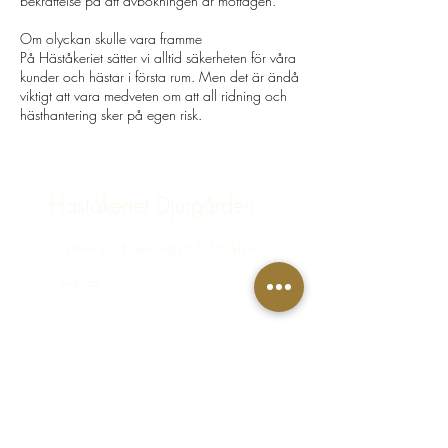
bekräftelse på att avbokningen är mottagen.
Om olyckan skulle vara framme
På Häståkeriet sätter vi alltid säkerheten för våra
kunder och hästar i första rum. Men det är ändå
viktigt att vara medveten om att all ridning och
hästhantering sker på egen risk.
Häståkeriet Djurgården
Greve von Essens väg 63, Stockholm,
Sverige
bokning@hastakeriet.se
Följ oss
Facebook
Instagram