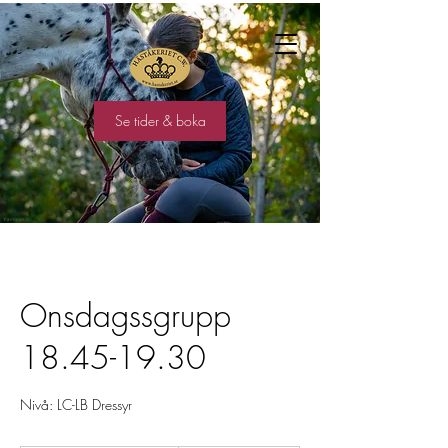
Se tider & boka
Onsdagssgrupp
18.45-19.30
Nivå: LC-LB Dressyr