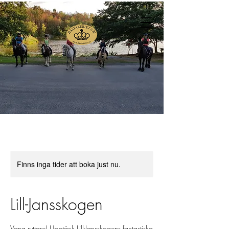
Finns inga tider att boka just nu.
Lill-Jansskogen
Vana ryttare! Upptäck Lill-Jansskogens fantastiska