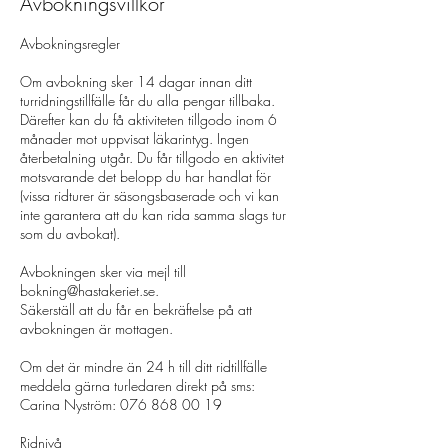
Avbokningsvillkor
Avbokningsregler
Om avbokning sker 14 dagar innan ditt
turridningstillfälle får du alla pengar tillbaka.
Därefter kan du få aktiviteten tillgodo inom 6
månader mot uppvisat läkarintyg. Ingen
återbetalning utgår. Du får tillgodo en aktivitet
motsvarande det belopp du har handlat för
(vissa ridturer är säsongsbaserade och vi kan
inte garantera att du kan rida samma slags tur
som du avbokat). ​
Avbokningen sker via mejl till
bokning@hastakeriet.se.
Säkerställ att du får en bekräftelse på att
avbokningen är mottagen.
Om det är mindre än 24 h till ditt ridtillfälle
meddela gärna turledaren direkt på sms:
Carina Nyström: 076 868 00 19
Ridnivå