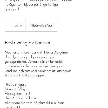
ridvägar som bjuder på långa härliga
galopper!
1 150
svenska
1 150 kr
Häståkeriets Stall
kronor
Beskrivning av tjänsten
Med vana ryttare rider vi till Norra Djurgården
där Lill-Jansskogen bjuder på långa
galoppsträckor. Denna ritt är en fantastisk
upplevelse för den vana ryttaren med god
kondition och som som tycker om att låta hästen
sträcka ut i härliga galopper.
Förutsättningar:
Maxvikt: 85 kg
Åldersgräns: 18 år
Flera års ridvana krävs
Alla ryttare ska vara på plats 45 min innan
utsatt ridtid.