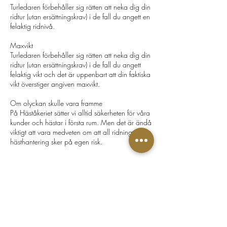
Turledaren förbehåller sig rätten att neka dig din
ridtur (utan ersättningskrav) i de fall du angett en
felaktig ridnivå.
​Maxvikt
Turledaren förbehåller sig rätten att neka dig din
ridtur (utan ersättningskrav) i de fall du angett
felaktig vikt och det är uppenbart att din faktiska
vikt överstiger angiven maxvikt.
​ ​
Om olyckan skulle vara framme
På Häståkeriet sätter vi alltid säkerheten för våra
kunder och hästar i första rum. Men det är ändå
viktigt att vara medveten om att all ridning och
Häståkeriet Djurgården
Greve von Essens väg 63, Stockholm,
Sverige