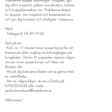
Praktikerna släpper spänningar i kroppen, gör
dig aktivt avspänd, jobbar koordination, balans
och kroppskännedom mm. Praktikerna skapar
en djupare, mer avspänd och balanserad sits
och gör dig kvickare och smidigare i hjälperna.
När?
- Tisdagar kl 18:30-19:45
Tänk på att:
- Kom ca 15 minuter innan passet börjar för att
komma på plats, ingång via köksingången på
kursgården. Dörren till yogasalen öppnas några
minuter innan passet börjar och låses när
klockan slår.
- Ha på dig bekväma kläder och ta gärna med
en vattenflaska
- Har du några frågor så sms:a Emilia på
0760205649 eller maila
emilia.berneheim@hastakeriet.se
Välkommen!