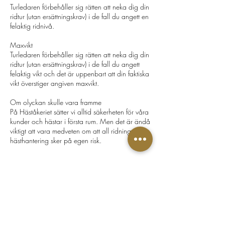
Turledaren förbehåller sig rätten att neka dig din
ridtur (utan ersättningskrav) i de fall du angett en
felaktig ridnivå.
​Maxvikt
Turledaren förbehåller sig rätten att neka dig din
ridtur (utan ersättningskrav) i de fall du angett
felaktig vikt och det är uppenbart att din faktiska
vikt överstiger angiven maxvikt.
​ ​
Om olyckan skulle vara framme
På Häståkeriet sätter vi alltid säkerheten för våra
kunder och hästar i första rum. Men det är ändå
viktigt att vara medveten om att all ridning och
Häståkeriet Djurgården
Greve von Essens väg 63, Stockholm,
Sverige