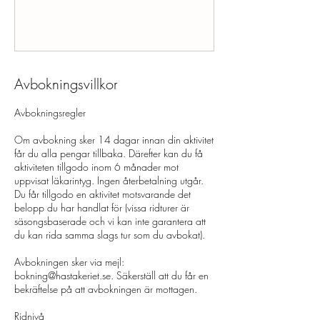
Avbokningsvillkor
Avbokningsregler
Om avbokning sker 14 dagar innan din aktivitet
får du alla pengar tillbaka. Därefter kan du få
aktiviteten tillgodo inom 6 månader mot
uppvisat läkarintyg. Ingen återbetalning utgår.
Du får tillgodo en aktivitet motsvarande det
belopp du har handlat för (vissa ridturer är
säsongsbaserade och vi kan inte garantera att
du kan rida samma slags tur som du avbokat). ​
Avbokningen sker via mejl:
bokning@hastakeriet.se. Säkerställ att du får en
bekräftelse på att avbokningen är mottagen.
Ridnivå