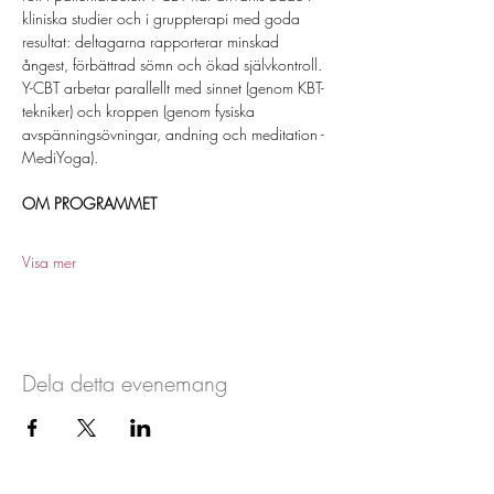
kliniska studier och i gruppterapi med goda 
resultat: deltagarna rapporterar minskad 
ångest, förbättrad sömn och ökad självkontroll. 
Y-CBT arbetar parallellt med sinnet (genom KBT-
tekniker) och kroppen (genom fysiska 
avspänningsövningar, andning och meditation - 
MediYoga). 
OM PROGRAMMET
Visa mer
Dela detta evenemang