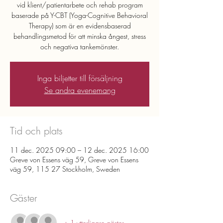
vid klient/patientarbete och rehab program
baserade på Y-CBT (Yoga-Cognitive Behavioral
Therapy) som är en evidensbaserad
behandlingsmetod för att minska ångest, stress
och negativa tankemönster.
Inga biljetter till försäljning
Se andra evenemang
Tid och plats
11 dec. 2025 09:00 – 12 dec. 2025 16:00
Greve von Essens väg 59, Greve von Essens
väg 59, 115 27 Stockholm, Sweden
Gäster
+ 1 ytterligare gäster