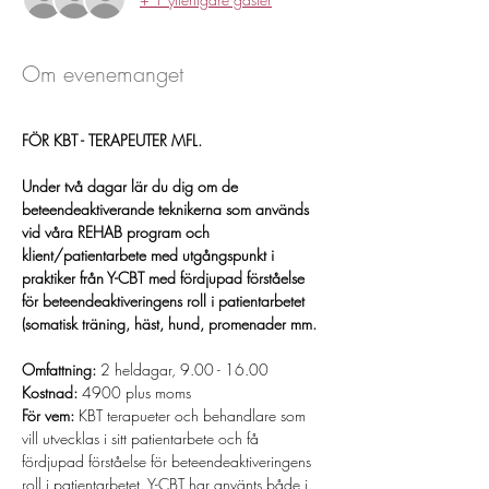
Om evenemanget
FÖR KBT - TERAPEUTER MFL. 
Under två dagar lär du dig om de 
beteendeaktiverande teknikerna som används 
vid våra REHAB program och 
klient/patientarbete med utgångspunkt i 
praktiker från Y-CBT med fördjupad förståelse 
för beteendeaktiveringens roll i patientarbetet 
(somatisk träning, häst, hund, promenader mm. 
Omfattning:
 2 heldagar, 9.00 - 16.00
Kostnad: 
4900 plus moms
För vem: 
KBT terapueter och behandlare som 
vill utvecklas i sitt patientarbete och få 
fördjupad förståelse för beteendeaktiveringens 
roll i patientarbetet. Y-CBT har använts både i 