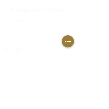
Häståkeriet Djurgården
Greve von Essens väg 63, Stockholm,
Sverige
bokning@hastakeriet.se
Följ oss
Facebook
Instagram
Integritetspolicy
Regler & villkor
FAQ - Vanliga frågor & svar