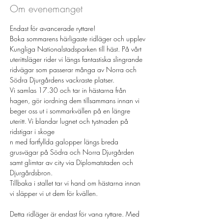
Om evenemanget
Endast för avancerade ryttare!
Boka sommarens härligaste ridläger och upplev 
Kungliga Nationalstadsparken till häst. På vårt 
uterittsläger rider vi längs fantastiska slingrande 
ridvägar som passerar många av Norra och 
Södra Djurgårdens vackraste platser. 
Vi samlas 17.30 och tar in hästarna från 
hagen, gör iordning dem tillsammans innan vi 
beger oss ut i sommarkvällen på en längre 
uteritt. Vi blandar lugnet och tystnaden på 
ridstigar i skoge
n med fartfyllda galopper längs breda 
grusvägar på Södra och Norra Djurgården 
samt glimtar av city via Diplomatstaden och 
Djurgårdsbron. 
Tillbaka i stallet tar vi hand om hästarna innan 
vi släpper vi ut dem för kvällen.
Detta ridläger är endast för vana ryttare. Med 