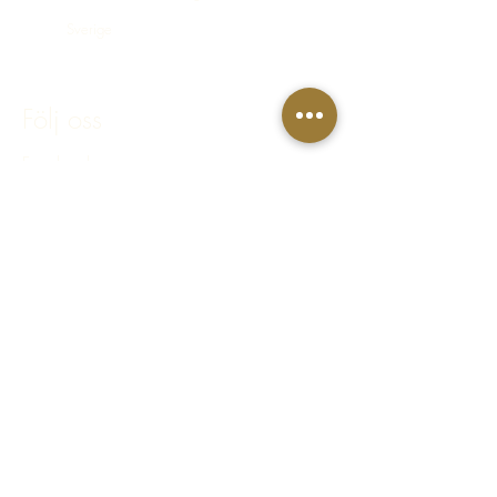
Sverige
bokning@hastakeriet.se
Följ oss
Facebook
Instagram
Integritetspolicy
Regler & villkor
FAQ - Vanliga frågor & svar
© 2023 Häståkeriet Djurgården AB