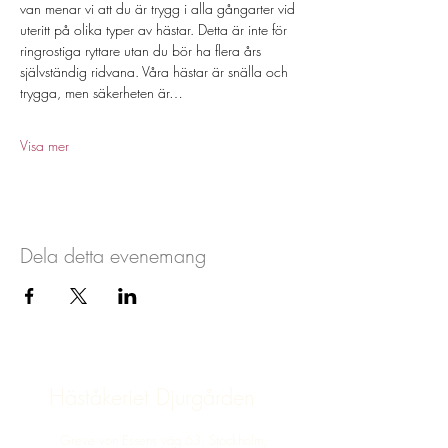
van menar vi att du är trygg i alla gångarter vid 
uteritt på olika typer av hästar. Detta är inte för 
ringrostiga ryttare utan du bör ha flera års 
självständig ridvana. Våra hästar är snälla och 
trygga, men säkerheten är…
Visa mer
Dela detta evenemang
Häståkeriet Djurgården
Greve von Essens väg 63, Stockholm,