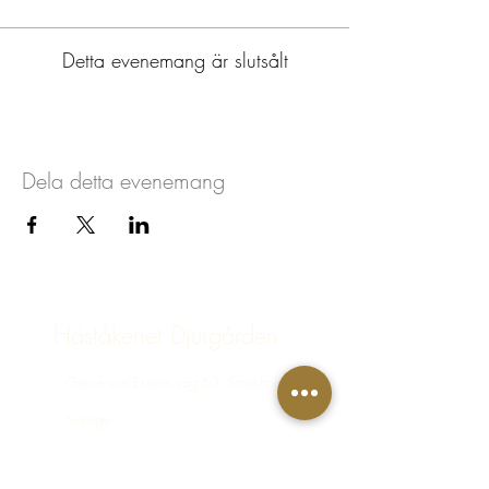
Detta evenemang är slutsålt
Dela detta evenemang
Häståkeriet Djurgården
Greve von Essens väg 63, Stockholm,
Sverige
bokning@hastakeriet.se