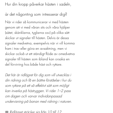
Hur din kropp påverkar hästen i sadeln, 
är det någonting som intresserar dig?
När vi rider så kommunicerar vi med hästen 
genom att vi med våran sits och våra hjälper 
(sätet, skänklarna, tyglarna osv) på olika sätt 
skickar ut signaler till hästen. Delvis är dessa 
signaler medvetna, exempelvis när vi vill komma 
fram i trav eller göra en avsaktning, men vi 
skickar också ut ett ständigt flöde av omedvetna 
signaler till hästen som ibland kan orsaka en 
del förvirring hos både häst och ryttare.
Det här är ridlägret för dig som vill utvecklas i 
din ridning och få en bättre förståelse i hur du 
som ryttare på ett så effektivt sätt som möjligt 
kan inverka på hästryggen. Vi rider 1–2 pass 
om dagen och varvar individanpassad 
undervisning på banan med ridning i naturen. 
📅 
Ridlägret sträcker sig från 10 till 12 