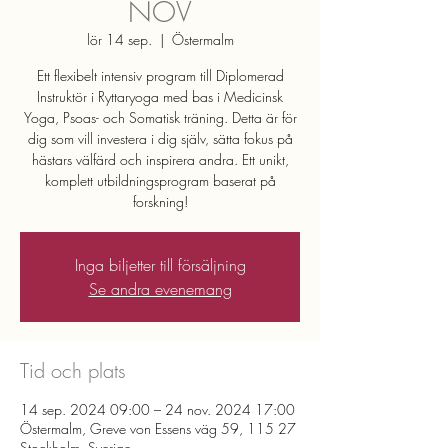
NOV
lör 14 sep.
  |  
Östermalm
Ett flexibelt intensiv program till Diplomerad
Instruktör i Ryttaryoga med bas i Medicinsk
Yoga, Psoas- och Somatisk träning. Detta är för
dig som vill investera i dig själv, sätta fokus på
hästars välfärd och inspirera andra. Ett unikt,
komplett utbildningsprogram baserat på
forskning!
Inga biljetter till försäljning
Se andra evenemang
Tid och plats
14 sep. 2024 09:00 – 24 nov. 2024 17:00
Östermalm, Greve von Essens väg 59, 115 27
Stockholm, Sverige