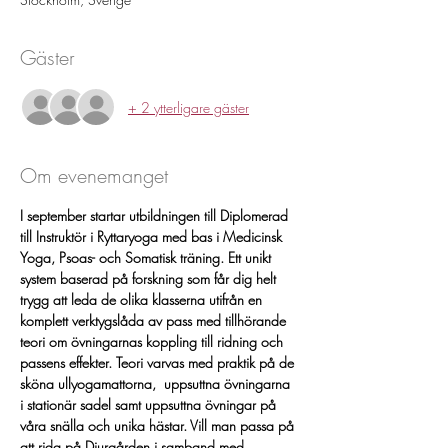
Gäster
+ 2 ytterligare gäster
Om evenemanget
I september startar utbildningen till Diplomerad 
till Instruktör i Ryttaryoga med bas i Medicinsk 
Yoga, Psoas- och Somatisk träning. Ett unikt 
system baserad på forskning som får dig helt 
trygg att leda de olika klasserna utifrån en 
komplett verktygslåda av pass med tillhörande 
teori om övningarnas koppling till ridning och 
passens effekter. Teori varvas med praktik på de 
sköna ullyogamattorna,  uppsuttna övningarna 
i stationär sadel samt uppsuttna övningar på 
våra snälla och unika hästar. Vill man passa på 
att rida på Djurgården i samband med 