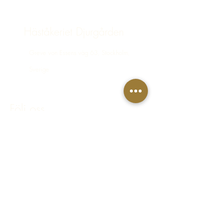
Häståkeriet Djurgården
Greve von Essens väg 63, Stockholm,
Sverige
bokning@hastakeriet.se
Följ oss
Facebook
Instagram
Integritetspolicy
Regler & villkor
FAQ - Vanliga frågor & svar