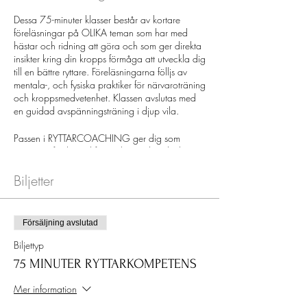
Dessa 75-minuter klasser består av kortare
föreläsningar på OLIKA teman som har med
hästar och ridning att göra och som ger direkta
insikter kring din kropps förmåga att utveckla dig
till en bättre ryttare. Föreläsningarna fölljs av
mentala-, och fysiska praktiker för närvaroträning
och kroppsmedvetenhet. Klassen avslutas med
en guidad avspänningsträning i djup vila.
Passen i RYTTARCOACHING ger dig som
ryttare en fördjupad förståelse om hur din kropp
påverkar din ridning och fokuserar på övningar
för att släppa spänningar och bli mer
Biljetter
närvarande i kroppen. Exempelvis: stelhet i länd,
höfter, axlar, handleder och anklar samt brister i
förmågan att vara snabb i kommunikationen
Försäljning avslutad
(hjälperna) gör dig kort och gott till en sämre
ryttare. Med ökad förståelse, flexibilitet, balans
Biljettyp
och koordination kan man dock ganska snabbt
75 MINUTER RYTTARKOMPETENS
komma till rätta med olika utmaningar i
ridningen.
Mer information