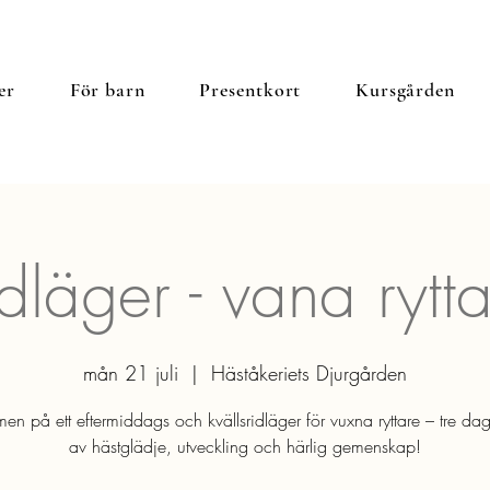
er
För barn
Presentkort
Kursgården
dläger - vana rytt
mån 21 juli
  |  
Häståkeriets Djurgården
n på ett eftermiddags och kvällsridläger för vuxna ryttare – tre dag
av hästglädje, utveckling och härlig gemenskap!