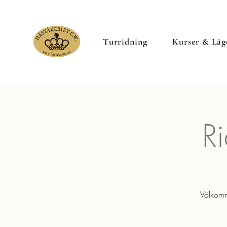
Turridning
Kurser & Läg
Ri
Välkomme