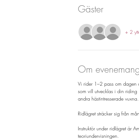
Gäster
+ 2 ytt
Om evenemang
Vi rider 1–2 pass om dagen oc
som vill utvecklas i din ridin
andra hästintresserade vuxna.
Ridlägret sträcker sig från m
Instruktör under ridlägret 
teoriundervisningen.