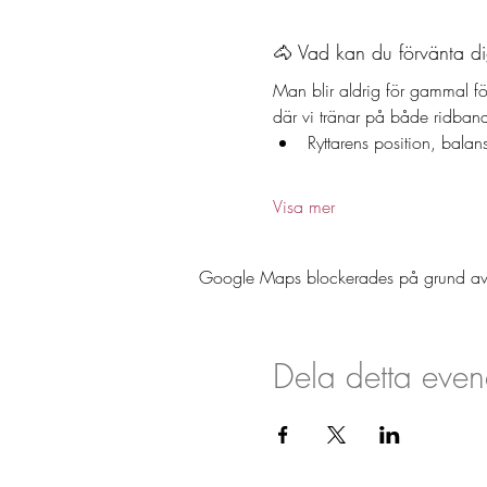
🐴 Vad kan du förvänta d
Man blir aldrig för gammal fö
där vi tränar på både ridbana
Ryttarens position, balan
Visa mer
Google Maps blockerades på grund av din
Dela detta eve