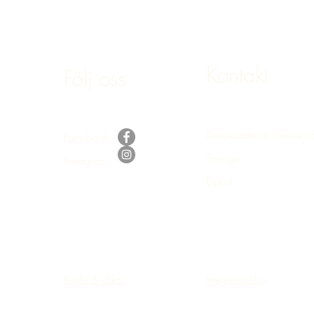
Kontakt
Följ oss
Besöksadress: Greve v
Facebook
Sverige
Instagram
E-post
:
bokning@hastake
Regler & villkor
Integritetspolicy