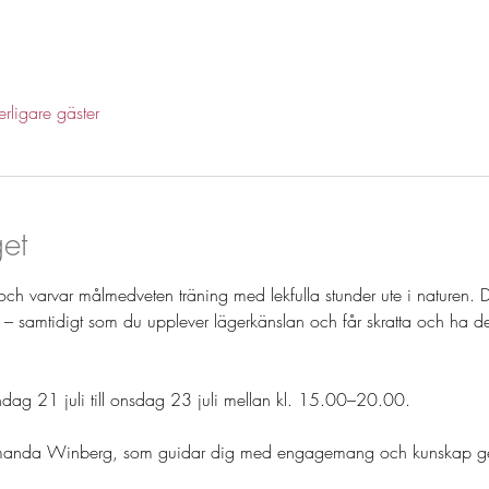
erligare gäster
et
h varvar målmedveten träning med lekfulla stunder ute i naturen. Det
g  – samtidigt som du upplever lägerkänslan och får skratta och ha de
åndag 21 juli till onsdag 23 juli mellan kl. 15.00–20.00.
är Amanda Winberg, som guidar dig med engagemang och kunskap 