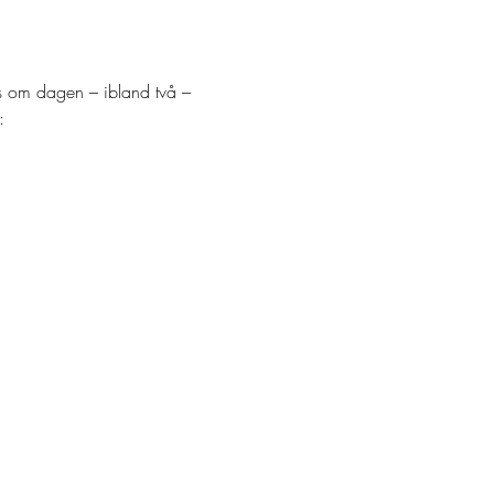
ss om dagen – ibland två – 
: