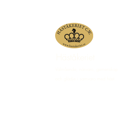
Häståkeriet
Välmående, närvaro, gemenskap
och glädje i samvaro med häst.
© 2023 Häståkeriet Djurgården AB