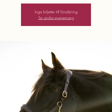
Inga biljetter till försäljning
Se andra evenemang