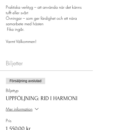
Praktiska verktyg – att använda när det känns
tufft eller svårt
Övningar – som ger färdighet och ett nära
samarbete med hästen
Fika ingår.
Varmt Välkommen!
SAGT OM TIDIGARE EVENT
Biljetter
"Välplanerat, kombo av proffsighet kombinerat
med trygghet, hemtrevlig, familjär
och trygg känsla"
Försäljning avslutad
"Det är sällan man får möjlighet att praktisera ny
Biljettyp
kunskap direkt"
UPPFÖLJNING: RID I HARMONI
"Imponerad över hur välplanerat allt var"
Mer information
"Övningar, fika, mat och tider - Allt var proffsigt
Pris
fixat"
1 550,00 kr