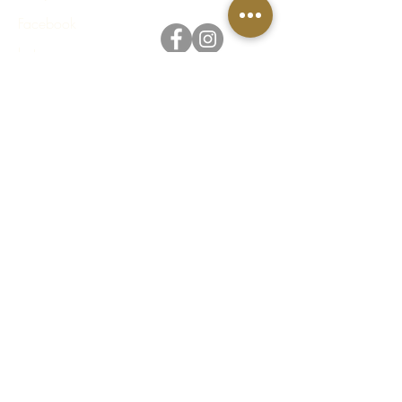
Facebook
Instagram
Integritetspolicy
Regler & villkor
FAQ - Vanliga frågor & svar
© 2023 Häståkeriet Djurgården AB