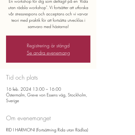
En workshop för dig som deltagit på en "Rida
utan rädsla workshop". Vi fortsätter att utforska
vår stressrespons och acceptans och vi varvar
teori med praktik för att fortsätta utvecklas i
Registrering är stängd
Se andra evenemang
Tid och plats
16 feb. 2024 13:00 – 16:00
Östermalm, Greve von Essens väg, Stockholm,
Sverige
Om evenemanget
RID I HARMONI (Fortsättning Rida utan Rädlsa)