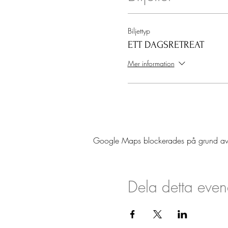
12.00 - Lunch: Mustig och v
13.00 - Vi går ut till hästarn
Biljettyp
13.30 - Vi gör coachingövnin
ETT DAGSRETREAT
framåt
14.30 - Återkoppling och refl
Mer information
15.00 - Avslut
Varmt välkommen!
*Kan även bokas för grupper
Google Maps blockerades på grund av din
......................................
Lärare: Kaja Michelson
Grundare av Coachingföretage
Skandinaviska Ledarhögksolan 
Dela detta eve