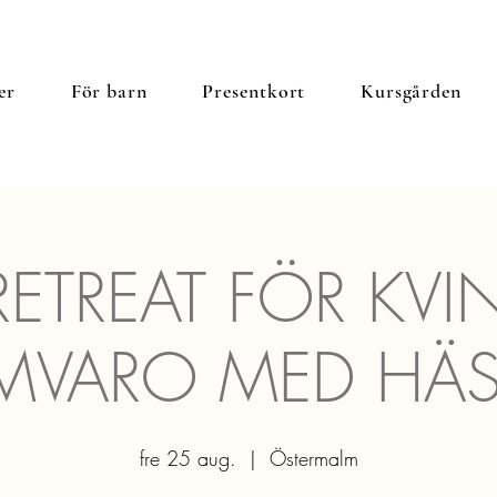
er
För barn
Presentkort
Kursgården
ETREAT FÖR KVI
MVARO MED HÄS
fre 25 aug.
  |  
Östermalm