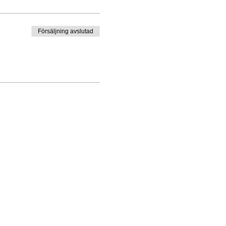
Försäljning avslutad
vad du vill för dig själv och
g kvinnohälsa, Cert. Coach,
ionellt sedan 2013.