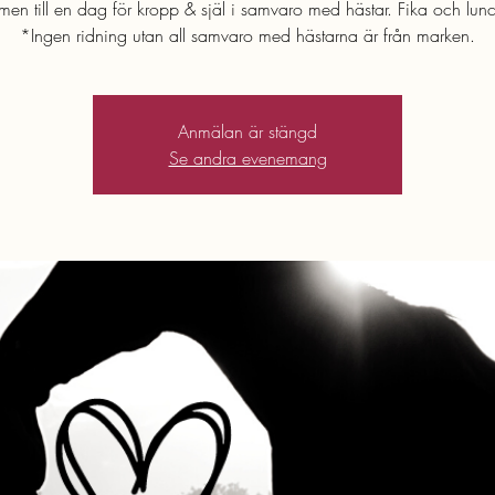
en till en dag för kropp & själ i samvaro med hästar. Fika och lunc
*Ingen ridning utan all samvaro med hästarna är från marken.
Anmälan är stängd
Se andra evenemang