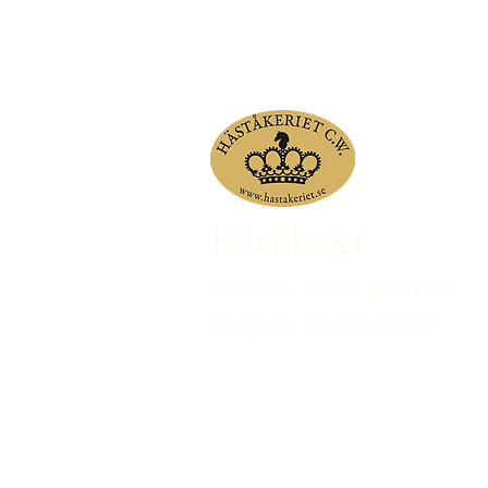
Häståkeriet
Välmående, närvaro, gemenskap
och glädje i samvaro med häst.
© 2023 Häståkeriet Djurgården AB