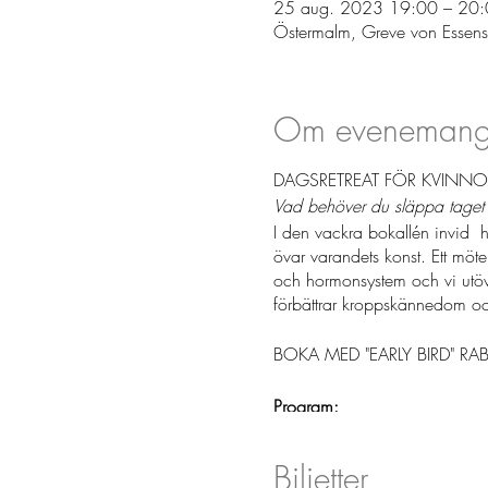
25 aug. 2023 19:00 – 20
Östermalm, Greve von Essen
Om evenemang
DAGSRETREAT FÖR KVINNO
Vad behöver du släppa taget 
I den vackra bokallén invid 
övar varandets konst. Ett möt
och hormonsystem och vi utöv
förbättrar kroppskännedom oc
BOKA MED "EARLY BIRD" R
Program:
10.00 - Samling i stora salen
10.15 - Teori om Stress,- & H
Biljetter
11.00 - Mjuka fysiska rörels