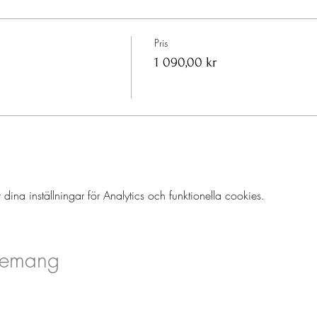
älgörande soppa med gott lavianbröd och lyxiga pålägg
a, känner, lyssnar och lär tillsammans med dem
Pris
gar tillsammans med hästarna som hjälper dig att medvetandengöra 
1 090,00 kr
ektion
a inställningar för Analytics och funktionella cookies.
t Exhale Coaching LLC, Cert. Medicinsk Yogalärare med inriktnin
och har jobbat föreläsare samt stress-, och samtalscoach internat
nemang