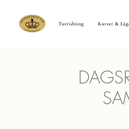
Turridning
Kurser & Läg
DAGSR
SA