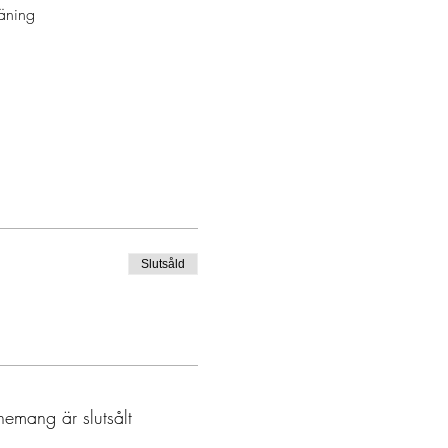
äning 
Slutsåld
nemang är slutsålt