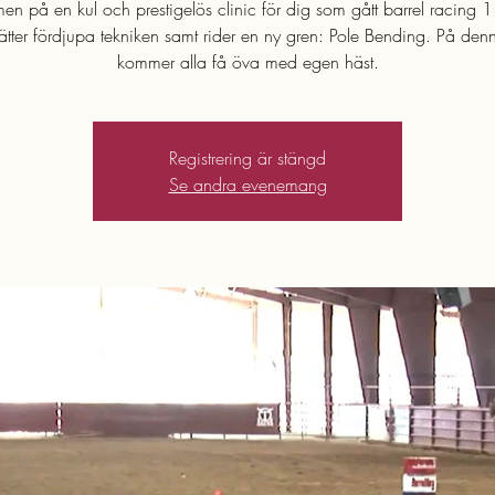
n på en kul och prestigelös clinic för dig som gått barrel racing 
sätter fördjupa tekniken samt rider en ny gren: Pole Bending. På denn
kommer alla få öva med egen häst.
Registrering är stängd
Se andra evenemang