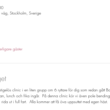
00
 väg, Stockholm, Sverige
erligare gäster
et
tigelös clinic i en liten grupp om 6 ryttare för dig som redan gått B
banan, lunch och fika ingår.  På denna clinic kör vi även pole bendi
rida ut i full fart.  Alla kommer att få öva uppsuttet med egen häst.