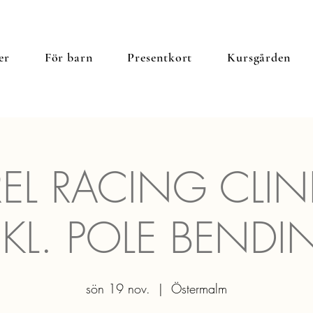
er
För barn
Presentkort
Kursgården
EL RACING CLIN
NKL. POLE BENDI
sön 19 nov.
  |  
Östermalm