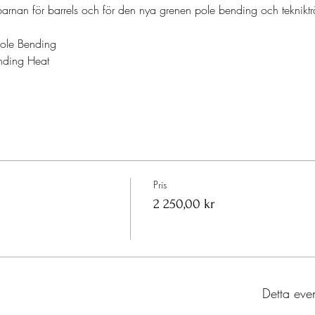
barnan för barrels och för den nya grenen pole bending och tekniktr
Pole Bending
nding Heat
Pris
2 250,00 kr
Detta eve