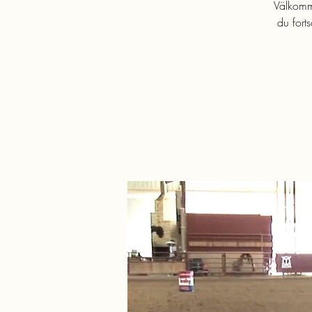
Välkomme
du fort