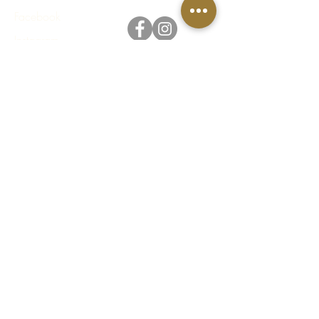
Facebook
Instagram
Integritetspolicy
Regler & villkor
FAQ - Vanliga frågor & svar
© 2023 Häståkeriet Djurgården AB