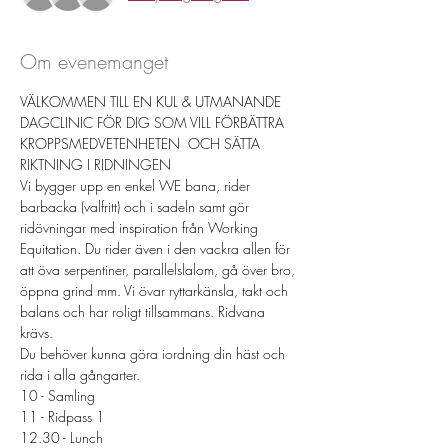
Om evenemanget
VÄLKOMMEN TILL EN KUL & UTMANANDE 
DAGCLINIC FÖR DIG SOM VILL FÖRBÄTTRA 
KROPPSMEDVETENHETEN  OCH SÄTTA 
RIKTNING I RIDNINGEN
Vi bygger upp en enkel WE bana, rider 
barbacka (valfritt) och i sadeln samt gör 
ridövningar med inspiration från Working 
Equitation. Du rider även i den vackra allen för 
att öva serpentiner, parallelslalom, gå över bro, 
öppna grind mm. Vi övar ryttarkänsla, takt och 
balans och har roligt tillsammans. Ridvana 
krävs. 
Du behöver kunna göra iordning din häst och 
rida i alla gångarter. 
10 - Samling
11 - Ridpass 1
12.30 - Lunch