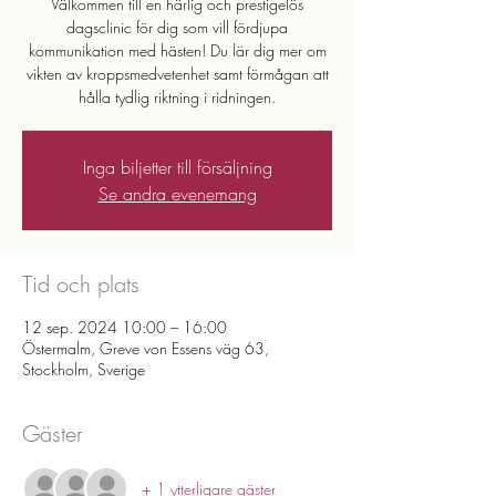
Välkommen till en härlig och prestigelös
dagsclinic för dig som vill fördjupa
kommunikation med hästen! Du lär dig mer om
vikten av kroppsmedvetenhet samt förmågan att
hålla tydlig riktning i ridningen.
Inga biljetter till försäljning
Se andra evenemang
Tid och plats
12 sep. 2024 10:00 – 16:00
Östermalm, Greve von Essens väg 63,
Stockholm, Sverige
Gäster
+ 1 ytterligare gäster