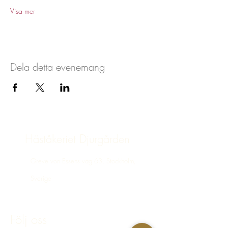
Visa mer
Dela detta evenemang
Häståkeriet Djurgården
Greve von Essens väg 63, Stockholm,
Sverige
bokning@hastakeriet.se
Följ oss