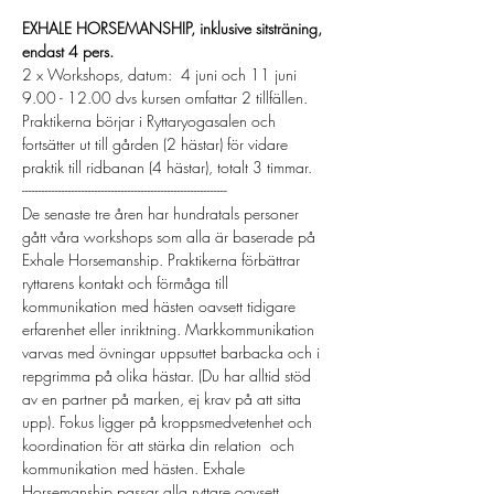
EXHALE HORSEMANSHIP, inklusive sitsträning, 
endast 4 pers. 
2 x Workshops, datum:  4 juni och 11 juni  
9.00 - 12.00 dvs kursen omfattar 2 tillfällen. 
Praktikerna börjar i Ryttaryogasalen och 
fortsätter ut till gården (2 hästar) för vidare 
praktik till ridbanan (4 hästar), totalt 3 timmar.
--------------------------------------------------------------
De senaste tre åren har hundratals personer 
gått våra workshops som alla är baserade på 
Exhale Horsemanship. Praktikerna förbättrar 
ryttarens kontakt och förmåga till 
kommunikation med hästen oavsett tidigare 
erfarenhet eller inriktning. Markkommunikation 
varvas med övningar uppsuttet barbacka och i 
repgrimma på olika hästar. (Du har alltid stöd 
av en partner på marken, ej krav på att sitta 
upp). Fokus ligger på kroppsmedvetenhet och 
koordination för att stärka din relation  och 
kommunikation med hästen. Exhale 
Horsemanship passar alla ryttare oavsett 