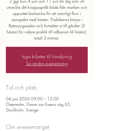
2 ggr kurs 4 juni och 11 juni för dig som vill
utveckla ditt kroppsspråk både från marken och
uppsuttet barbacka för ett naturligt flow i
samspelet med hästen. Praktikerna börjar i
Ryttaryogasalen och fortsätter ut till gården (2
hästar) för vidare praktik till ridbanan (4 hästar),
totalt 3 timmar.
Inga biljetter till försäljning
Se andra evenemang
Tid och plats
04 juni 2026 09:00 – 12:00
Östermalm, Greve von Essens väg 63,
Stockholm, Sverige
Om evenemanget