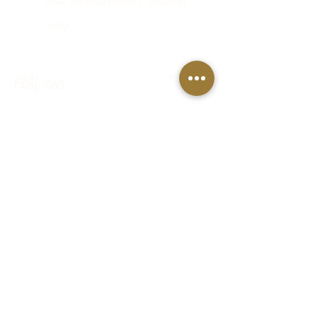
Greve von Essens väg 63, Stockholm,
Sverige
bokning@hastakeriet.se
Följ oss
Facebook
Instagram
Integritetspolicy
Regler & villkor
FAQ - Vanliga frågor & svar
© 2023 Häståkeriet Djurgården AB