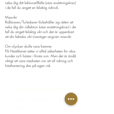
neka dig ditt lektionstillfälle (utan ersättningskrav)
i de fall du angett en felaktig ridnivå.
​Maxvikt
Ridläraren/Turledaren förbehåller sig rätten att
neka dig din ridlektion (utan ersättningskrav) i de
fall du angett felaktig vikt och det är uppenbart
att din faktiska vikt överstiger angiven maxvikt.
Om olyckan skulle vara framme
På Häståkeriet sätter vi alltid säkerheten för våra
kunder och hästar i första rum. Men det är ändå
viktigt att vara medveten om att all ridning och
hästhantering sker på egen risk.
Häståkeriet Djurgården
Greve von Essens väg 63, Stockholm,
Sverige