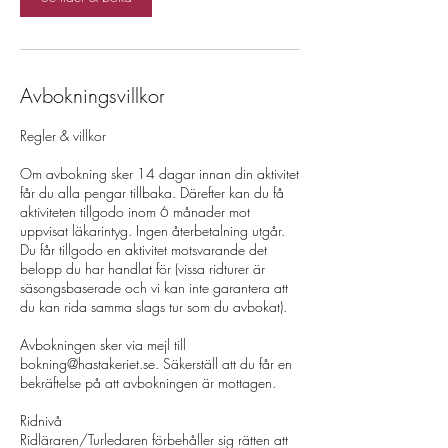
Avbokningsvillkor
Regler & villkor
Om avbokning sker 14 dagar innan din aktivitet
får du alla pengar tillbaka. Därefter kan du få
aktiviteten tillgodo inom 6 månader mot
uppvisat läkarintyg. Ingen återbetalning utgår.
Du får tillgodo en aktivitet motsvarande det
belopp du har handlat för (vissa ridturer är
säsongsbaserade och vi kan inte garantera att
du kan rida samma slags tur som du avbokat).
Avbokningen sker via mejl till
bokning@hastakeriet.se. Säkerställ att du får en
bekräftelse på att avbokningen är mottagen.
Ridnivå
Ridläraren/Turledaren förbehåller sig rätten att