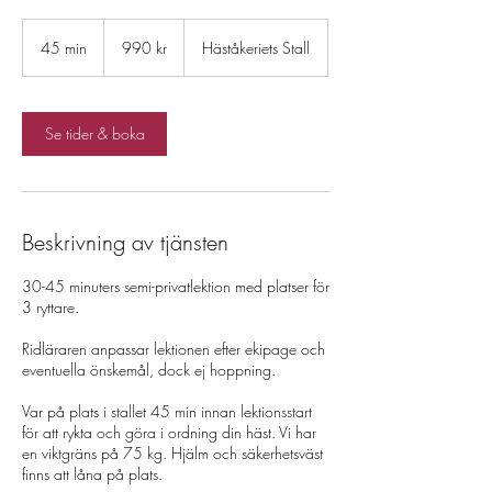
990
svenska
45 min
4
990 kr
Häståkeriets Stall
kronor
5
m
i
n
Se tider & boka
Beskrivning av tjänsten
30-45 minuters semi-privatlektion med platser för
3 ryttare.
Ridläraren anpassar lektionen efter ekipage och
eventuella önskemål, dock ej hoppning.
Var på plats i stallet 45 min innan lektionsstart
för att rykta och göra i ordning din häst. Vi har
en viktgräns på 75 kg. Hjälm och säkerhetsväst
finns att låna på plats.