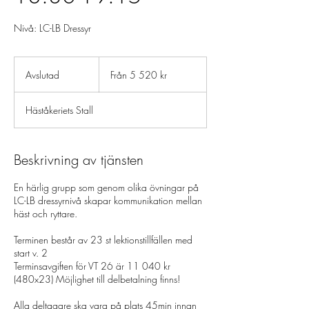
Nivå: LC-LB Dressyr
Från
5 520
Avslutad
A
Från 5 520 kr
svenska
kronor
v
s
Häståkeriets Stall
l
u
t
a
Beskrivning av tjänsten
d
En härlig grupp som genom olika övningar på
LC-LB dressyrnivå skapar kommunikation mellan
häst och ryttare.
Terminen består av 23 st lektionstillfällen med
start v. 2
Terminsavgiften för VT 26 är 11 040 kr
(480x23) Möjlighet till delbetalning finns!
Alla deltagare ska vara på plats 45min innan