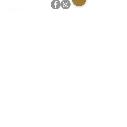
Instagram
Integritetspolicy
Regler & villkor
FAQ - Vanliga frågor & svar
© 2023 Häståkeriet Djurgården AB