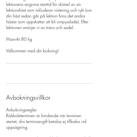
lektionens angivna starttid för skötsel av sin
lektionshäst som inkluderar visitering och rykt (om
din häst redan går på lektion finns det andra
hästar som uppskattar att bli ompysslade). Efter
lektionen smörjer vi av träns och sadel.
Maxvikt 80 kg
Välkommen med din bokning!
Avbokningsvillkor
Avbokningsregler
Ridskoleterminen är bindande när terminen
startat, dvs terminsavgift betalas ej tillbaka vid
uppsägning.