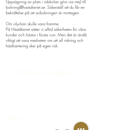
Uppsägning av plats i ridskolan görs via mejl till
bokning@hastakeriet.se. Säkerställ att du får en
bekräftelse på att avbokningen är mottagen.
Om olyckan skulle vara framme
På Häståkeriet sätter vi alltid säkerheten för våra
kunder och hästar i första rum. Men det är ändå
viktigt att vara medveten om att all ridning och
hästhantering sker på egen risk.
Häståkeriet Djurgården
Greve von Essens väg 63, Stockholm,
Sverige
bokning@hastakeriet.se
Följ oss
Facebook