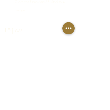
Greve von Essens väg 63, Stockholm,
Sverige
bokning@hastakeriet.se
Följ oss
Facebook
Instagram
Integritetspolicy
Regler & villkor
FAQ - Vanliga frågor & svar
© 2023 Häståkeriet Djurgården AB