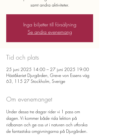
samt andra aktiviteter.
Inga biljetter till försäljning
Se andra evenemang
Tid och plats
25 juni 2025 14:00 – 27 juni 2025 19:00
Häståkeriet Djurgården, Greve von Essens väg
63, 115 27 Stockholm, Sverige
Om evenemanget
Under dessa tre dagar rider vi 1 pass om 
dagen. Vi kommer både rida lektion på 
ridbanan och ge oss ut i naturen och utforska 
de fantastiska omgivningarna på Djurgården. 