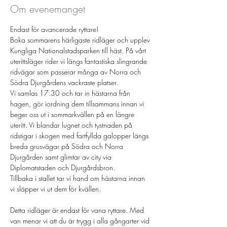
Om evenemanget
Endast för avancerade ryttare!
Boka sommarens härligaste ridläger och upplev 
Kungliga Nationalstadsparken till häst. På vårt 
uterittsläger rider vi längs fantastiska slingrande 
ridvägar som passerar många av Norra och 
Södra Djurgårdens vackraste platser. 
Vi samlas 17.30 och tar in hästarna från 
hagen, gör iordning dem tillsammans innan vi 
beger oss ut i sommarkvällen på en längre 
uteritt. Vi blandar lugnet och tystnaden på 
ridstigar i skogen med fartfyllda galopper längs 
breda grusvägar på Södra och Norra 
Djurgården samt glimtar av city via 
Diplomatstaden och Djurgårdsbron. 
Tillbaka i stallet tar vi hand om hästarna innan 
vi släpper vi ut dem för kvällen.
Detta ridläger är endast för vana ryttare. Med 
van menar vi att du är trygg i alla gångarter vid 