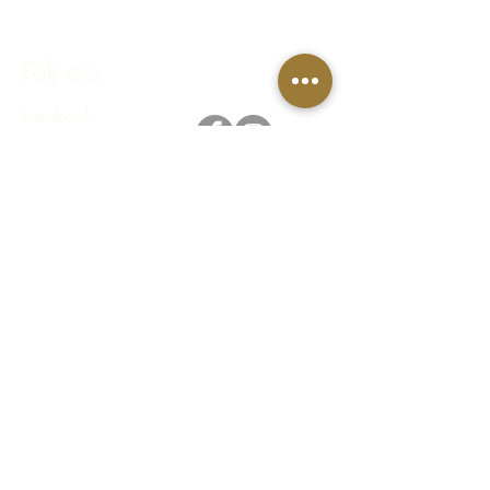
bokning@hastakeriet.se
Följ oss
Facebook
Instagram
Integritetspolicy
Regler & villkor
FAQ - Vanliga frågor & svar
© 2023 Häståkeriet Djurgården AB