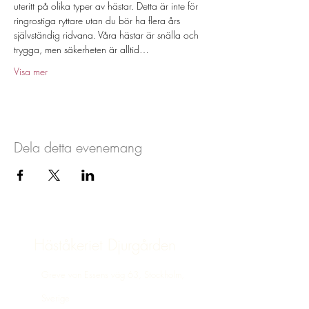
uteritt på olika typer av hästar. Detta är inte för 
ringrostiga ryttare utan du bör ha flera års 
självständig ridvana. Våra hästar är snälla och 
trygga, men säkerheten är alltid…
Visa mer
Dela detta evenemang
Häståkeriet Djurgården
Greve von Essens väg 63, Stockholm,
Sverige