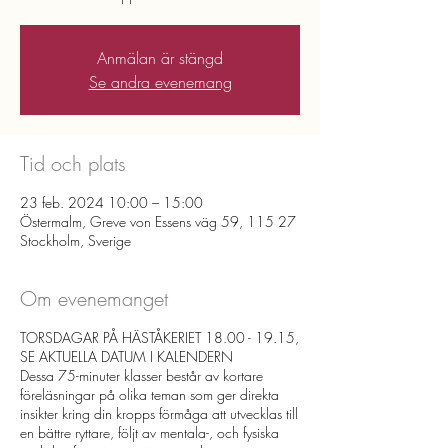
Anmälan är stängd
Se andra evenemang
Tid och plats
23 feb. 2024 10:00 – 15:00
Östermalm, Greve von Essens väg 59, 115 27
Stockholm, Sverige
Om evenemanget
TORSDAGAR PÅ HÄSTÅKERIET 18.00 - 19.15,
SE AKTUELLA DATUM I KALENDERN
Dessa 75-minuter klasser består av kortare
föreläsningar på olika teman som ger direkta
insikter kring din kropps förmåga att utvecklas till
en bättre ryttare, följt av mentala-, och fysiska