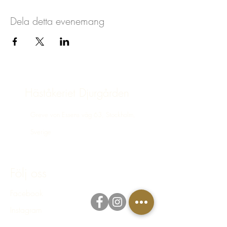
- Öka sin kroppskännedom med ökad närvaro
och rörelsefrihet till följd
Dela detta evenemang
Pris: 250 kr per tillfälle. Om du är ridskolelev
och ska rida igen, bokar du in dig kostnadsfritt
på länken som heter "Rida Igen -
Ryttarkompetens"
Boka in dig i god tid !
Häståkeriet Djurgården
VÄLKOMMEN!
Greve von Essens väg 63, Stockholm,
Sverige
bokning@hastakeriet.se
Följ oss
Facebook
Instagram