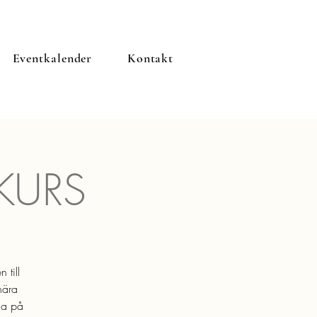
Eventkalender
Kontakt
KURS
 till
nära
na på