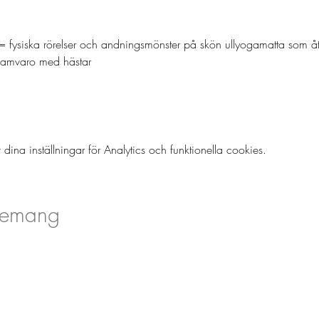
 = fysiska rörelser och andningsmönster på skön ullyogamatta som åte
 samvaro med hästar
a inställningar för Analytics och funktionella cookies.
nemang