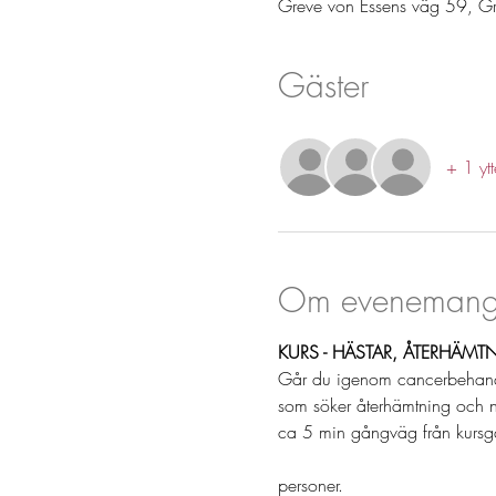
Greve von Essens väg 59, G
Gäster
+ 1 ytt
Om evenemang
KURS - HÄSTAR, ÅTERHÄMT
Går du igenom cancerbehand
som söker återhämtning och n
ca 5 min gångväg från kursgår
personer. 