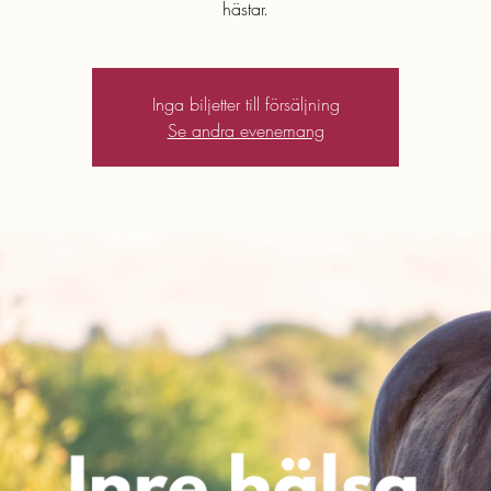
hästar.
Inga biljetter till försäljning
Se andra evenemang