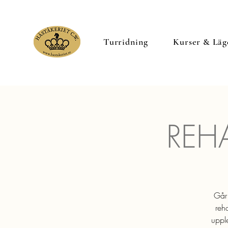
Turridning
Kurser & Läg
REH
Går 
reh
uppl