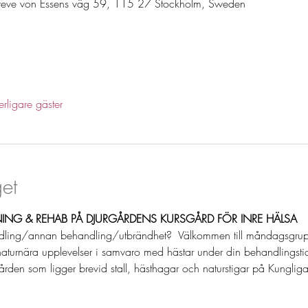
reve von Essens väg 59, 115 27 Stockholm, Sweden
erligare gäster
et
NING & REHAB PÅ DJURGÅRDENS KURSGÅRD FÖR INRE HÄLSA
ling/annan behandling/utbrändhet?  Välkommen till måndagsgrup
aturnära upplevelser i samvaro med hästar under din behandlingstid
den som ligger brevid stall, hästhagar och naturstigar på Kunglig