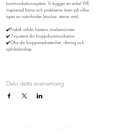
kommunikationssystem. Vi bygger en enkel WE 
inspirerad bana och praktiserar även på olika 
typer av naturhinder (stockar, stenar mm).
✔️Praktik utifrån hästens rörelsemönster 
✔️ Finjustera din kroppskommunikation 
✔️Öka din kroppsmedvetenhet, riktning och 
självledarskap
Dela detta evenemang
Häståkeriet Djurgården