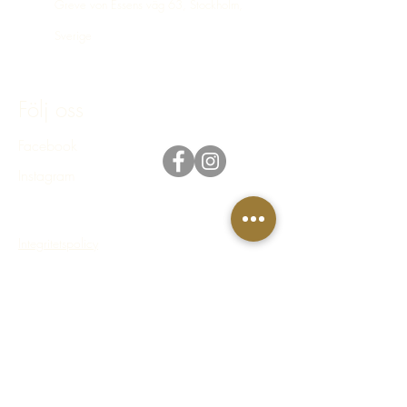
Greve von Essens väg 63, Stockholm,
Sverige
bokning@hastakeriet.se
Följ oss
Facebook
Instagram
Integritetspolicy
Regler & villkor
FAQ - Vanliga frågor & svar
© 2023 Häståkeriet Djurgården AB