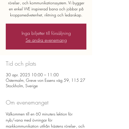
rörelse-, och kommunikationssystem. Vi bygger
en enkel WE inspirerad bana och jobbar på
kroppsmedvetenhet, riktning och ledarskap.
Inga biljetter till försäljning
Se andra evenemang
Tid och plats
30 apr. 2025 10:00 – 11:00
Östermalm, Greve von Essens väg 59, 115 27
Stockholm, Sverige
Om evenemanget
Välkommen till en 60 minuters lektion för 
nyb/vana med övningar för 
markkommunikation utifrån hästens rörelse-, och 