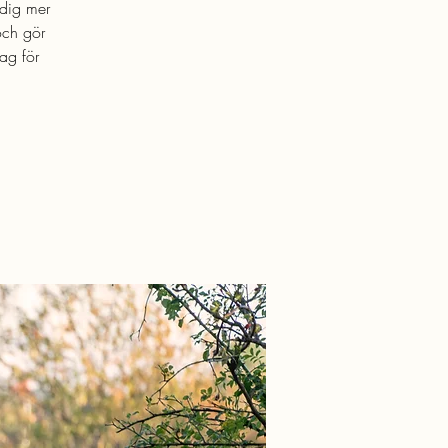
 dig mer
och gör
ag för