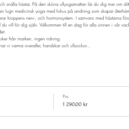
 snälla hästar. På den sköna ullyogamattan lär du dig mer om ditt st
r en lugn medicinsk yoga med fokus på andning som skapar återhämtn
ar kroppens nerv-, och hormonsystem. I samvaro med hästarna för
d du vill för dig själv. Välkommen till en dag för alla sinnen i vår vac
et.
sker från marken, ingen ridning.
n har vi varma overaller, handskar och ullsockor…
Pris
1 290,00 kr