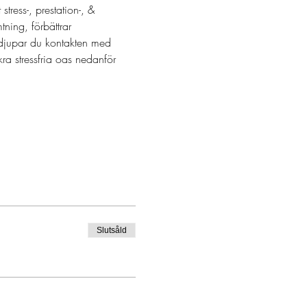
ress-, prestation-, & 
ing, förbättrar 
djupar du kontakten med 
kra stressfria oas nedanför 
Slutsåld