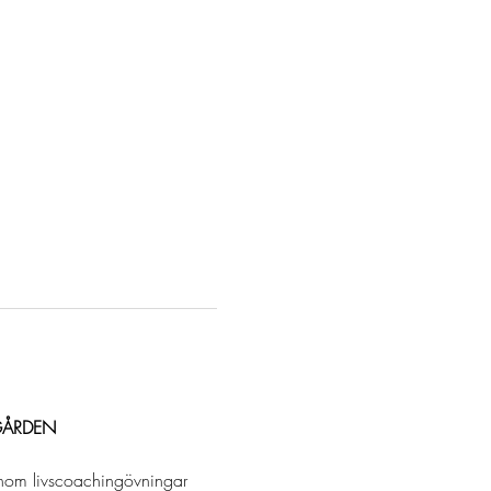
RGÅRDEN
enom livscoachingövningar 