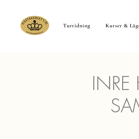
Turridning
Kurser & Läg
INRE
SA