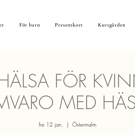
er
För barn
Presentkort
Kursgården
 HÄLSA FÖR KVIN
MVARO MED HÄS
fre 12 jan.
  |  
Östermalm