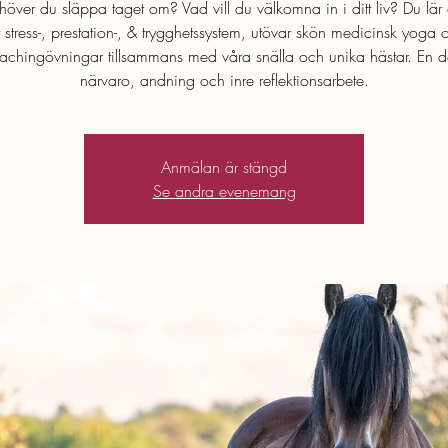
över du släppa taget om? Vad vill du välkomna in i ditt liv? Du lär
t stress-, prestation-, & trygghetssystem, utövar skön medicinsk yoga 
oachingövningar tillsammans med våra snälla och unika hästar. En d
närvaro, andning och inre reflektionsarbete.
Anmälan är stängd
Se andra evenemang