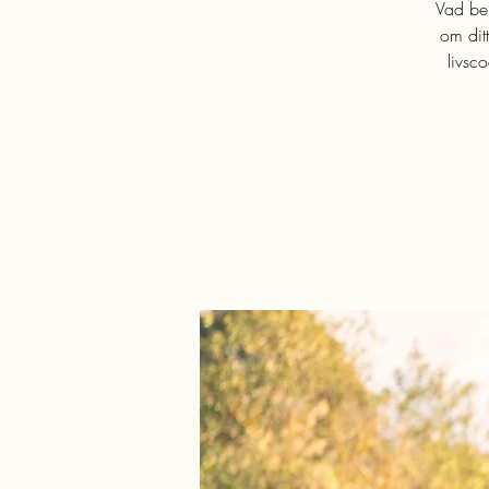
Vad beh
om dit
livsc