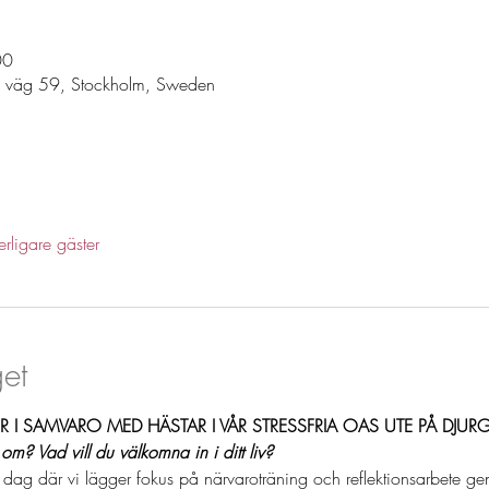
00
s väg 59, Stockholm, Sweden
erligare gäster
et
 I SAMVARO MED HÄSTAR I VÅR STRESSFRIA OAS UTE PÅ DJU
m? Vad vill du välkomna in i ditt liv?
 dag där vi lägger fokus på närvaroträning och reflektionsarbete g