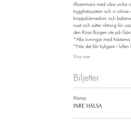
tillsammans med våra unika och
trygghetssystem och vi utöva
kroppskännedom och balanser
nuet och sätter riktning för va
den Rosa Borgen ute på Gärd
*Alla övningar med hästarna 
*När det blir kyligare i lufte
Visa mer
Biljetter
Biljettyp
INRE HÄLSA