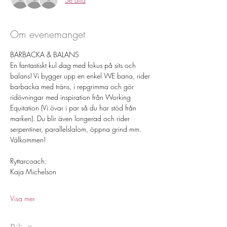
Om evenemanget
BARBACKA & BALANS 
En fantastiskt kul dag med fokus på sits och 
balans! Vi bygger upp en enkel WE bana, rider 
barbacka med träns, i repgrimma och gör 
ridövningar med inspiration från Working 
Equitation (Vi övar i par så du har stöd från 
marken). Du blir även longerad och rider 
serpentiner, parallelslalom, öppna grind mm. 
Välkommen! 
Ryttarcoach: 
Kaja Michelson 
Visa mer