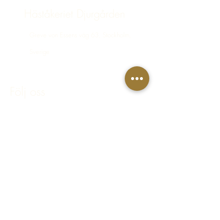
Häståkeriet Djurgården
Greve von Essens väg 63, Stockholm,
Sverige
bokning@hastakeriet.se
Följ oss
Facebook
Instagram
Integritetspolicy
Regler & villkor
FAQ - Vanliga frågor & svar