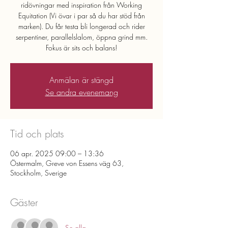
ridövningar med inspiration från Working
Equitation (Vi övar i par så du har stöd från
marken). Du får testa bli longerad och rider
serpentiner, parallelslalom, öppna grind mm.
Fokus är sits och balans!
Anmälan är stängd
Se andra evenemang
Tid och plats
06 apr. 2025 09:00 – 13:36
Östermalm, Greve von Essens väg 63,
Stockholm, Sverige
Gäster
Se alla