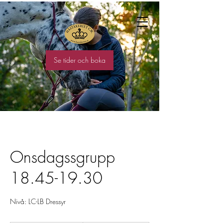
Se tider och boka
Onsdagssgrupp
18.45-19.30
Nivå: LC-LB Dressyr