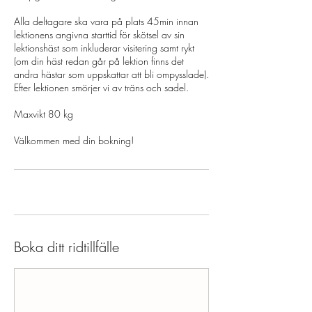
Alla deltagare ska vara på plats 45min innan
lektionens angivna starttid för skötsel av sin
lektionshäst som inkluderar visitering samt rykt
(om din häst redan går på lektion finns det
andra hästar som uppskattar att bli ompysslade).
Efter lektionen smörjer vi av träns och sadel.
Maxvikt 80 kg
Välkommen med din bokning!
Boka ditt ridtillfälle