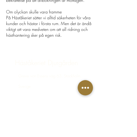
bekräftelse på att avbokningen är mottagen.
Om olyckan skulle vara framme
På Häståkeriet sätter vi alltid säkerheten för våra
kunder och hästar i första rum. Men det är ändå
viktigt att vara medveten om att all ridning och
hästhantering sker på egen risk.
Häståkeriet Djurgården
Greve von Essens väg 63, Stockholm,
Sverige
bokning@hastakeriet.se
Följ oss
Facebook
Instagram