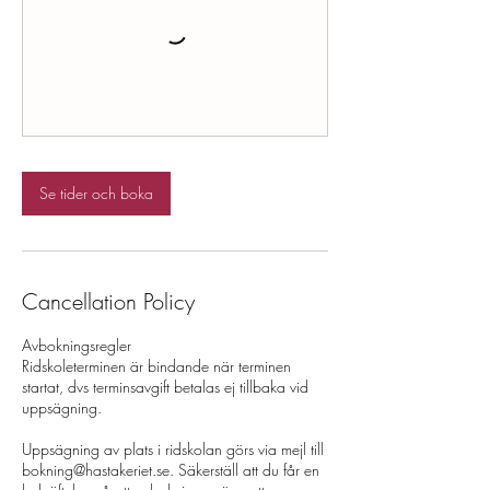
Se tider och boka
Cancellation Policy
Avbokningsregler
Ridskoleterminen är bindande när terminen
startat, dvs terminsavgift betalas ej tillbaka vid
uppsägning.
Uppsägning av plats i ridskolan görs via mejl till
bokning@hastakeriet.se. Säkerställ att du får en