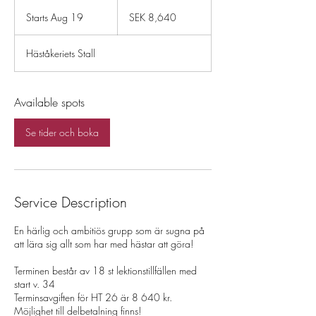
8,640
Swedish
Starts Aug 19
S
SEK 8,640
kronor
t
a
Häståkeriets Stall
r
t
s
A
Available spots
u
g
Se tider och boka
1
9
Service Description
En härlig och ambitiös grupp som är sugna på
att lära sig allt som har med hästar att göra!
Terminen består av 18 st lektionstillfällen med
start v. 34
Terminsavgiften för HT 26 är 8 640 kr.
Möjlighet till delbetalning finns!