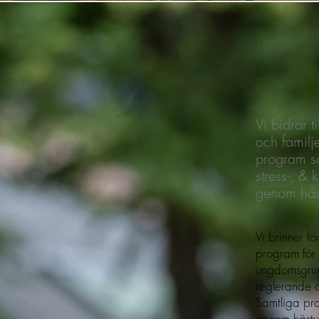
Vi bidrar 
och familje
program s
stress-, & 
genom häs
Vi brinner fö
program för 
ungdomsgrup
reglerande o
Samtliga pro
genom hästu