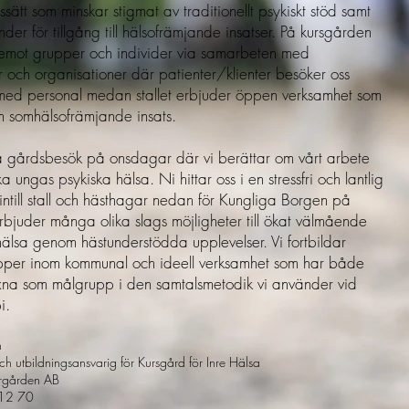
sätt som minskar stigmat av traditionellt psykiskt stöd samt
nder för tillgång till hälsofrämjande insatser. På kursgården
t emot grupper och individer via samarbeten med
r och organisationer där patienter/klienter besöker oss
 med personal medan stallet erbjuder öppen verksamhet som
mm somhälsofrämjande insats.​
 gårdsbesök på onsdagar där vi berättar om vårt arbete
a ungas psykiska hälsa. Ni hittar oss i en stressfri och lantlig
 intill stall och hästhagar nedan för Kungliga Borgen på
rbjuder många olika slags möjligheter till ökat välmående
hälsa genom hästunderstödda upplevelser. Vi fortbildar
pper inom kommunal och ideell verksamhet som har både
xna som målgrupp i den samtalsmetodik vi använder vid
i.
n
ch utbildningsansvarig för Kursgård för Inre Hälsa
urgården AB
 12 70