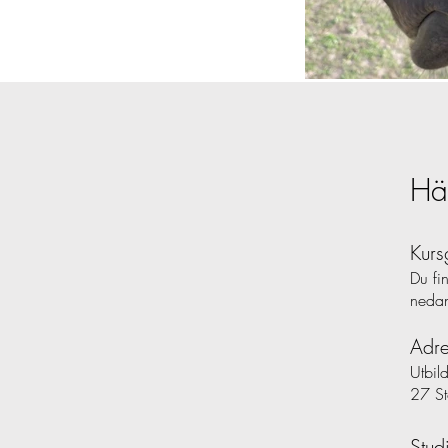
Häs
Kurs
Du fin
nedan
Adre
Utbil
27 S
Stud