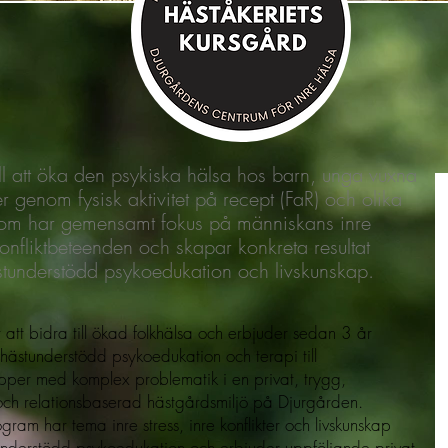
till att öka den psykiska hälsa hos barn, unga vuxna
r genom fysisk aktivitet på recept (FaR) och olika
om har gemensamt fokus på människans inre
konfliktbeteenden och skapar konkreta resultat
tunderstödd psykoedukation och livskunskap.
r att bidra till ökad folkhälsa och erbjuder sedan 3 år
hästunderstödd psykoedukation och terapi till
per med komplex problematik i en privat, trygg,
ch relationsbaserad hästgårdsmiljö på Djurgården.
gram har tema inre stress, inre konflikter och livskunskap
nderstödd psykoedukation och erbjuder uppföljande privat