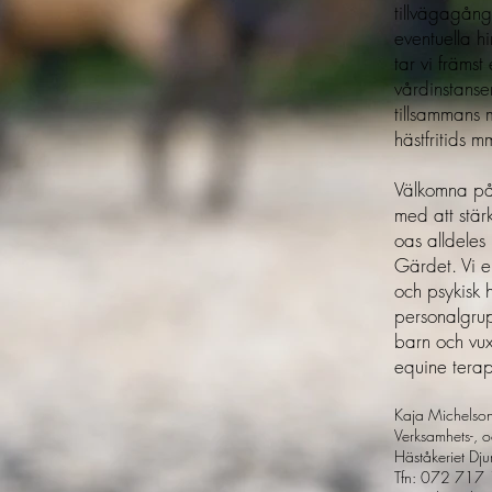
tillvägagångs
eventuella hi
tar vi främs
vårdinstanse
tillsammans
hästfritids 
Välkomna på
med att stärk
oas alldeles
Gärdet. Vi e
och psykisk 
personalgru
barn och vu
equine terap
Kaja Michelso
Verksamhets-, o
Häståkeriet Dj
Tfn: 072 717