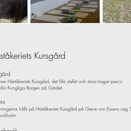
tåkeriets Kursgård
gård
ner Häståkeriets Kursgård, det lilla stallet och stora hagar precis
för Kungliga Borgen på Gärdet.
ss
dningarna hålls på Häståkeriets Kursgård på Greve von Essens väg
tockholm.
iebesök