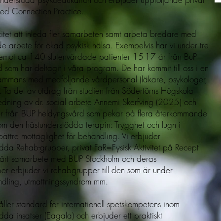
ed Connection Practice.
itet att inleda fler samarbeten samt arbeta bredare med
 arbete för ökad psykisk hälsa. Exempelvis har vi under tre
t emot ca 140 slutenvårdade patienter 15-17 år från BuP
 som har deltagit i våra program. De har kommit till oss i en
lsammans med medföljande vårdpersonal (läkare, psykologer,
. Ta del av utdrag från studien från Södertörns Högskola
dning av dr. social arbete Annemi Skerfving (2025) och
er från BUP heldyngsvård som pekar på flera återkommande
om den hästunderstödda terapin: Trygghet och lugn i
ttre mottaglighet för behandling. Vi erbjuder
dda Rehab-grupper, privat FaR=Fysisk Aktivitet på Recept
 vårt samarbete med BUP Stockholm och deras
er erbjuder vi rehabgrupper till den som är under
dling, utmattningssyndrom mm.
åller standard för internationell spetskompetens inom
dda insatser (Eagala) och erbjuder ett praktiskt