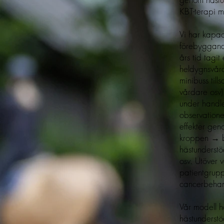
KBT-terapi m
Vi har kapac
förebyggande
års tid tagi
heldygnsvård
minibuss til
vårdare osv)
under handle
observation
effekter gen
kroppen → bä
hästunderstö
osv. Utöver
patientgrupp
cancerbehan
Vår modell h
hästunderstö