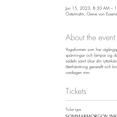
Jun 15, 2023, 8:30 AM – 
Östermalm, Greve von Essen
About the event
Yogaformen som har utgångspu
spänningar och lämpar sig dä
sadeln samt ökar din ryttarkä
återhämtning generellt och bi
vardagen mm.
Tickets
Ticket type
SOMMARMORGON INKL