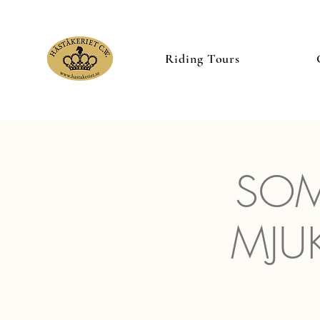
Riding Tours
SO
MJU