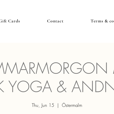
Gift Cards
Contact
Terms & co
MMARMORGON 
K YOGA & AND
Thu, Jun 15
  |  
Östermalm