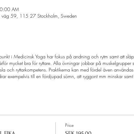
10:00 AM
s väg 59, 115 27 Stockholm, Sweden
nkt i Medicinsk Yoga har fokus på andning och rytm samt att släp
rför mycket bra för ryttare. Alla övningar jobbar på muskelgrupper
nsla och ryttarkompetens. Praktikerna kan med fördel även användas
drar exempelvis till en fördjupad sömn, att ryggont mm minskar samt
Price
 FIKA
SEK 195.00