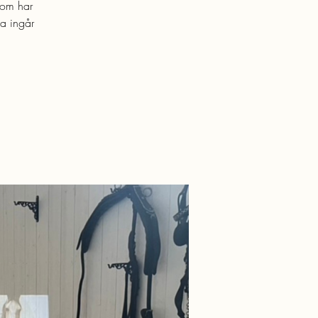
som har
ka ingår