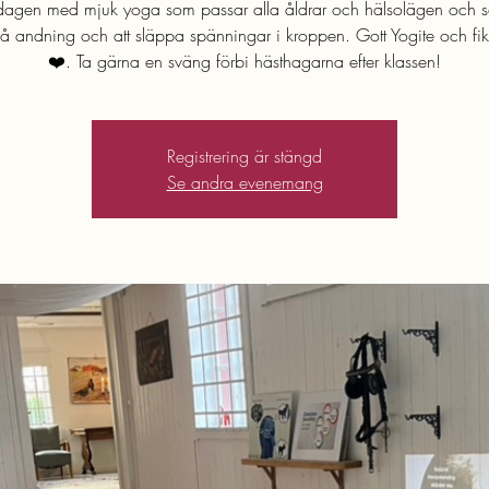
dagen med mjuk yoga som passar alla åldrar och hälsolägen och 
å andning och att släppa spänningar i kroppen. Gott Yogite och fi
❤️. Ta gärna en sväng förbi hästhagarna efter klassen!
Registrering är stängd
Se andra evenemang