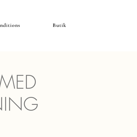
nditions
Butik
MED
NING