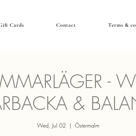
Gift Cards
Contact
Terms & co
MMARLÄGER - W
ARBACKA & BALA
Wed, Jul 02
  |  
Östermalm