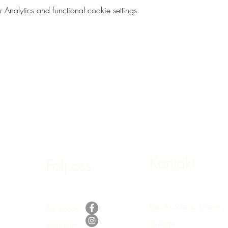
nalytics and functional cookie settings.
Kontakt
Följ oss
Besöksadress: Greve v
Facebook
Sverige
Instagram