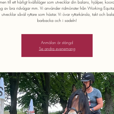
n till ett härligt kvällsläger som utvecklar din balans, hjälper, koor
ng av bra ridvägar mm. Vi använder ridmönster från Working Equita
utvecklar såväl ryttare som hästar. Vi övar ryttarkänsla, takt och ba
barbacka och i sadeln!
Anmälan är stängd
Se andra evenemang