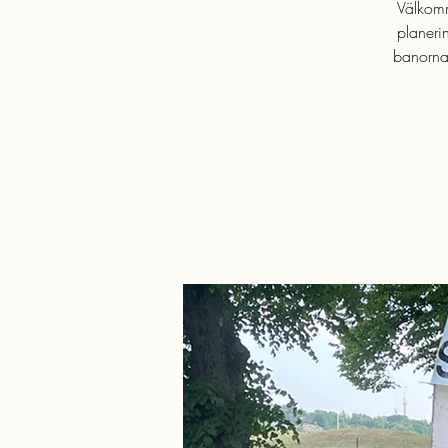
Välkomme
planeri
banorna 