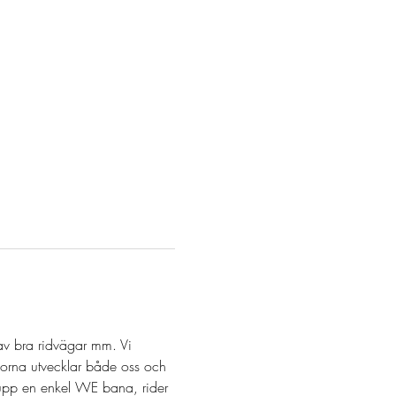
 av bra ridvägar mm. Vi 
norna utvecklar både oss och 
 upp en enkel WE bana, rider 