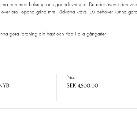
ma och med halsring och gör ridövningar. Du rider även i den vackr
gå över bro, öppna grind mm. Ridvana krävs. Du behöver kunna göra 
na göra iordning din häst och rida i alla gångarter. 
Price
NYB
SEK 4,500.00