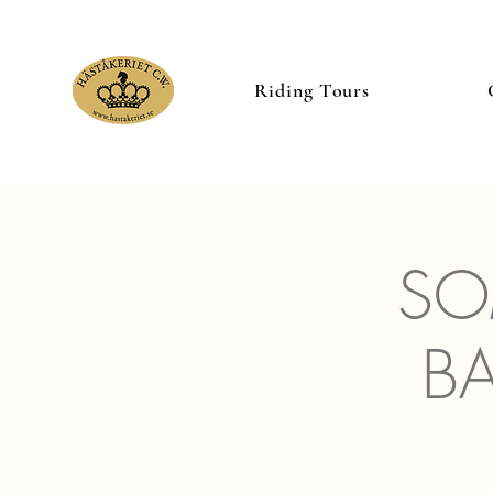
Riding Tours
SO
B