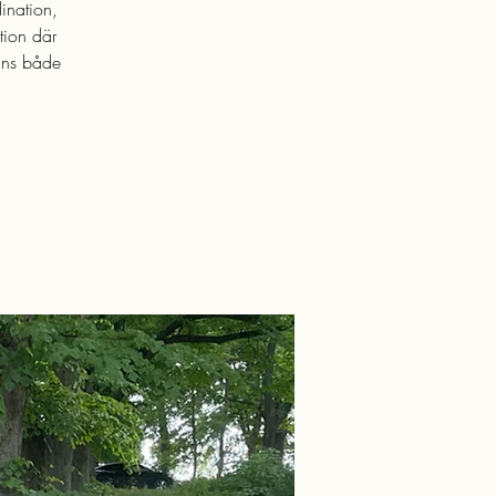
dination,
tion där
lans både