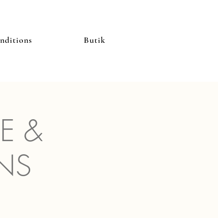
nditions
Butik
E &
NS