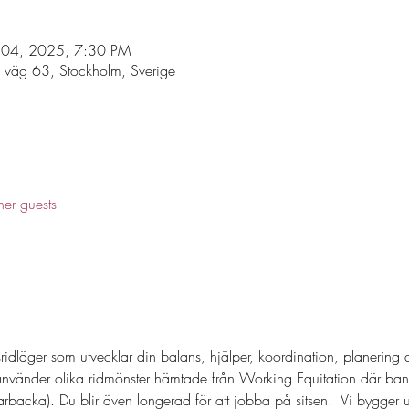
l 04, 2025, 7:30 PM
 väg 63, Stockholm, Sverige
her guests
llsridläger som utvecklar din balans, hjälper, koordination, planering
 använder olika ridmönster hämtade från Working Equitation där ba
rbacka). Du blir även longerad för att jobba på sitsen.  Vi bygger