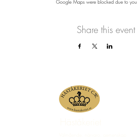
Google Maps were blocked due to your A
Share this event
Häståkeriet
Välmående, närvaro, gemenskap