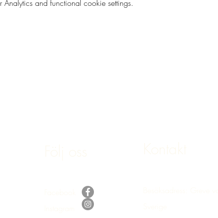
nalytics and functional cookie settings.
Kontakt
Följ oss
Besöksadress: Greve v
Facebook
Sverige
Instagram