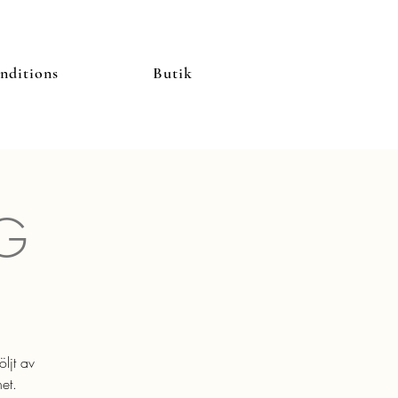
nditions
Butik
G
ljt av
et.