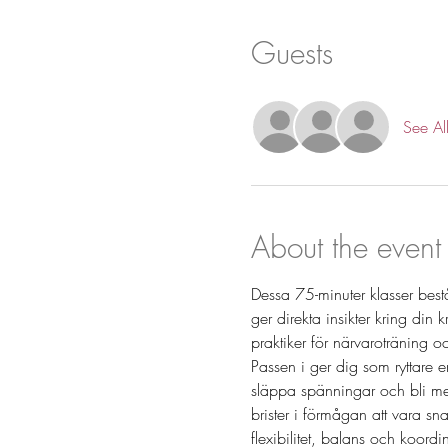
Guests
See Al
About the event
Dessa 75-minuter klasser bes
ger direkta insikter kring din 
praktiker för närvaroträning 
Passen i ger dig som ryttare 
släppa spänningar och bli mer
brister i förmågan att vara sn
flexibilitet, balans och koor