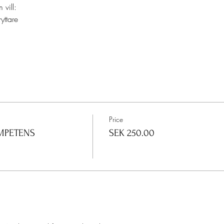
 vill:
yttare
Price
MPETENS
SEK 250.00