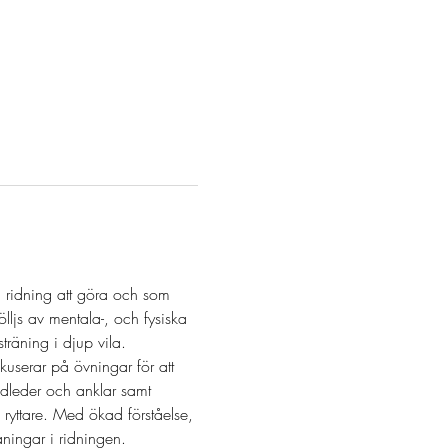
 ridning att göra och som 
ölljs av mentala-, och fysiska 
räning i djup vila.
kuserar på övningar för att 
ndleder och anklar samt 
 ryttare. Med ökad förståelse, 
ningar i ridningen.