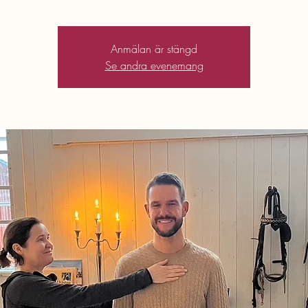
Anmälan är stängd
Se andra evenemang