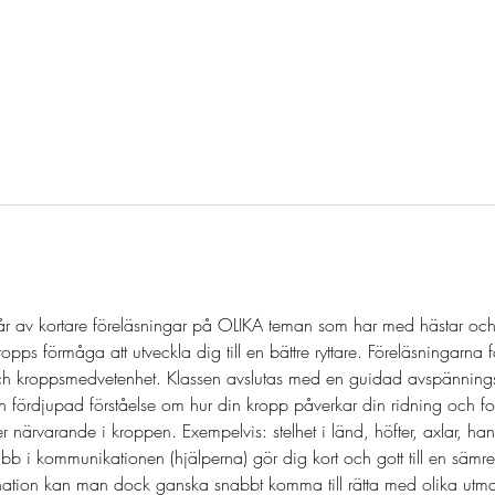
l
tår av kortare föreläsningar på OLIKA teman som har med hästar och
kropps förmåga att utveckla dig till en bättre ryttare. Föreläsningarna f
och kroppsmedvetenhet. Klassen avslutas med en guidad avspänningst
en fördjupad förståelse om hur din kropp påverkar din ridning och fo
 närvarande i kroppen. Exempelvis: stelhet i länd, höfter, axlar, ha
abb i kommunikationen (hjälperna) gör dig kort och gott till en sämre
dination kan man dock ganska snabbt komma till rätta med olika utma