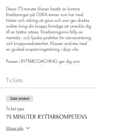
Dessa 75-minuter klasser består av kortare
föreläsningar på OLIKA teman som har med
hästar och ridning att göra och som ger direkta
insikter kring din kropps förmåga att utveckla dig
till en bättre ryttare. Föreläsningarna fölljs av
mentala-, och fysiska praktiker för närvaroträning
och kroppsmedvetenhet. Klassen avslutas med
en guidad avspänningsträning i djup vila.
Passen i RYTTARCOACHING ger dig som
ryttare en fördjupad förståelse om hur din kropp
påverkar din ridning och fokuserar på övningar
för att släppa spänningar och bli mer
Tickets
närvarande i kroppen. Exempelvis: stelhet i länd,
höfter, axlar, handleder och anklar samt brister i
förmågan att vara snabb i kommunikationen
Sale ended
(hjälperna) gör dig kort och gott till en sämre
ryttare. Med ökad förståelse, flexibilitet, balans
Ticket type
och koordination kan man dock ganska snabbt
75 MINUTER RYTTARKOMPETENS
komma till rätta med olika utmaningar i
ridningen.
More info