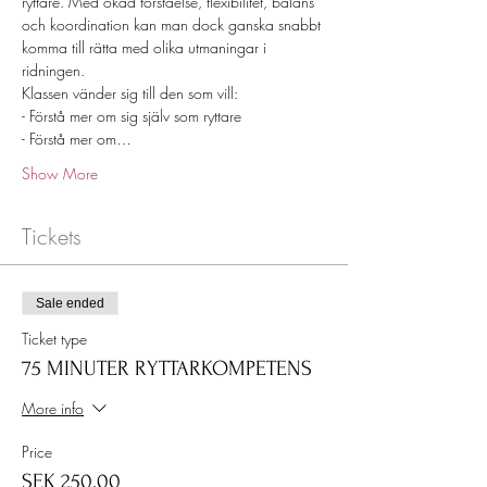
ryttare. Med ökad förståelse, flexibilitet, balans 
och koordination kan man dock ganska snabbt 
komma till rätta med olika utmaningar i 
ridningen.
Klassen vänder sig till den som vill:
- Förstå mer om sig själv som ryttare
- Förstå mer om…
Show More
Tickets
Sale ended
Ticket type
75 MINUTER RYTTARKOMPETENS
More info
Price
SEK 250.00