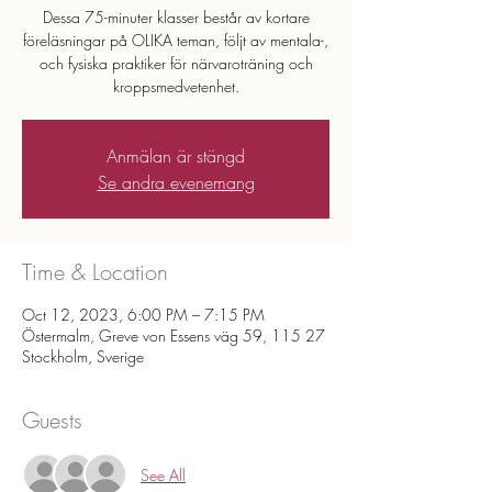
Dessa 75-minuter klasser består av kortare
föreläsningar på OLIKA teman, följt av mentala-,
och fysiska praktiker för närvaroträning och
kroppsmedvetenhet.
Anmälan är stängd
Se andra evenemang
Time & Location
Oct 12, 2023, 6:00 PM – 7:15 PM
Östermalm, Greve von Essens väg 59, 115 27
Stockholm, Sverige
Guests
See All