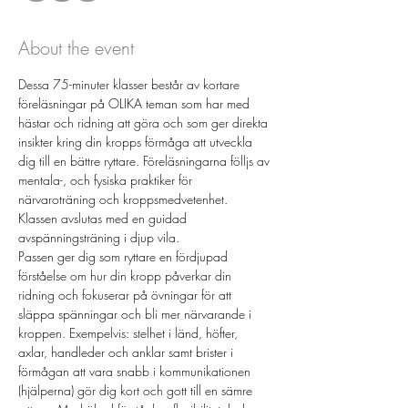
About the event
Dessa 75-minuter klasser består av kortare 
föreläsningar på OLIKA teman som har med 
hästar och ridning att göra och som ger direkta 
insikter kring din kropps förmåga att utveckla 
dig till en bättre ryttare. Föreläsningarna fölljs av 
mentala-, och fysiska praktiker för 
närvaroträning och kroppsmedvetenhet. 
Klassen avslutas med en guidad 
avspänningsträning i djup vila.
Passen ger dig som ryttare en fördjupad 
förståelse om hur din kropp påverkar din 
ridning och fokuserar på övningar för att 
släppa spänningar och bli mer närvarande i 
kroppen. Exempelvis: stelhet i länd, höfter, 
axlar, handleder och anklar samt brister i 
förmågan att vara snabb i kommunikationen 
(hjälperna) gör dig kort och gott till en sämre 