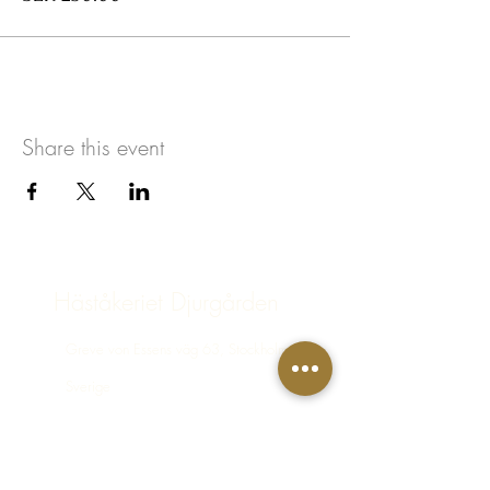
Share this event
Häståkeriet Djurgården
Greve von Essens väg 63, Stockholm,
Sverige
bokning@hastakeriet.se
Följ oss