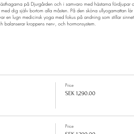
hästhagarna på Djurgården och i samvaro med hästarna fördjupar 
e med dig själv bortom alla måsten. På den sköna ullyogamattan lär d
ar en lugn medicinsk yoga med fokus på andning som stillar sinnet
h balanserar kroppens nerv-, och hormonsystem.
 på Greve Von Essens väg 59. (Ingång från gården, följt skyltarna!)
ormonsystemet till gott yogite och rawfoodfika
er & BreathWork på ullyogamattan
älgörande soppa med gott lavianbröd och lyxiga pålägg
a, känner, lyssnar och lär tillsammans med dem
Price
gar tillsammans med hästarna som hjälper dig att medvetandengöra 
SEK 1,290.00
ektion
Price