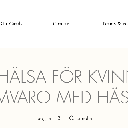
Gift Cards
Contact
Terms & co
 HÄLSA FÖR KVIN
MVARO MED HÄS
Tue, Jun 13
  |  
Östermalm