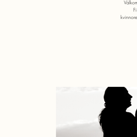
Välkom
F
kvinnore