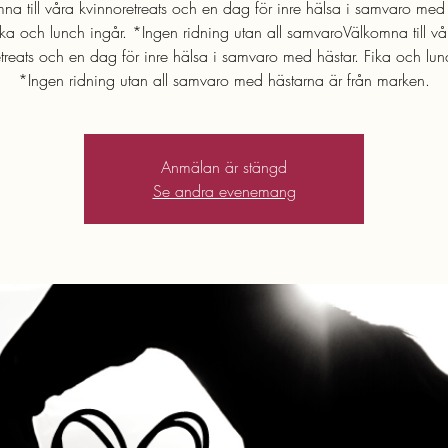
na till våra kvinnoretreats och en dag för inre hälsa i samvaro med 
ika och lunch ingår. *Ingen ridning utan all samvaroVälkomna till vå
treats och en dag för inre hälsa i samvaro med hästar. Fika och lun
*Ingen ridning utan all samvaro med hästarna är från marken.
Anmälan är stängd
Se andra evenemang