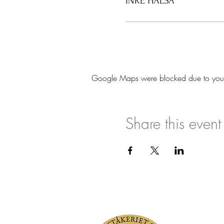
INRE HÄLSA
*Kan även bokas för grupper
......................................
Lärare: Kaja Michelson
Grundare av Coachingföretage
Skandinaviska Ledarhögksolan 
Google Maps were blocked due to your A
Share this event