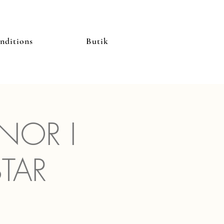
nditions
Butik
NOR I
TAR