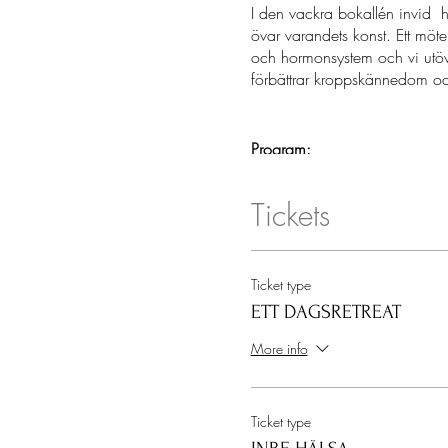
I den vackra bokallén invid 
övar varandets konst. Ett möt
och hormonsystem och vi utöv
förbättrar kroppskännedom oc
Program:
10.00 - Samling i stora salen
10.15 - Teori om Stress,- & H
Tickets
11.00 - Mjuka fysiska rörels
12.00 - Lunch: Mustig och v
13.00 - Vi går ut till hästarn
Ticket type
13.30 - Vi gör coachingövnin
ETT DAGSRETREAT
framåt
14.30 - Återkoppling och refl
More info
15.00 - Avslut
Varmt välkommen!
Ticket type