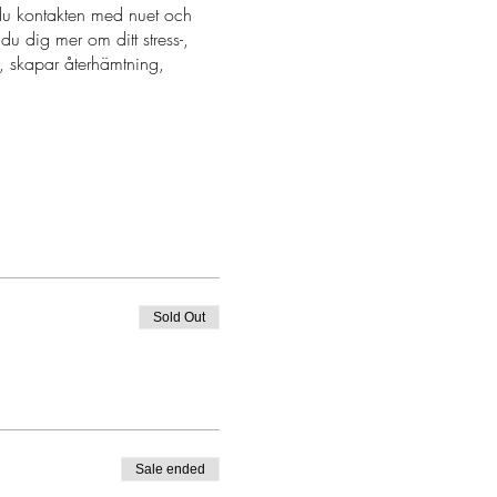
du kontakten med nuet och
u dig mer om ditt stress-,
, skapar återhämtning,
Sold Out
vad du vill för dig själv och
Sale ended