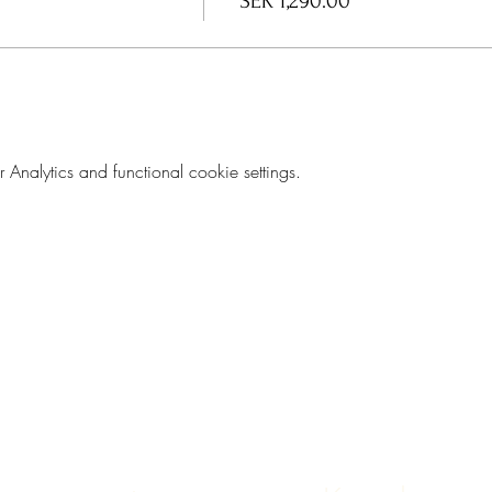
SEK 1,290.00
t Exhale Coaching LLC, Cert. Medicinsk Yogalärare med inriktnin
och har jobbat föreläsare samt stress-, och samtalscoach internat
nalytics and functional cookie settings.