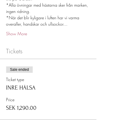
*Alla övningar med hästarna sker från marken, 
ingen ridning.
*När det blir kyligare i luften har vi varma 
overaller, handskar och ullsockor…
Show More
Tickets
Sale ended
Ticket type
INRE HÄLSA
Price
SEK 1,290.00