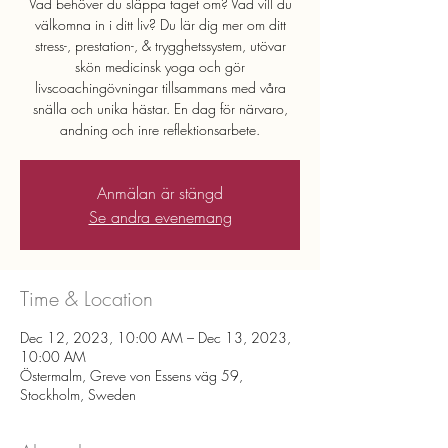
Vad behöver du släppa taget om? Vad vill du
välkomna in i ditt liv? Du lär dig mer om ditt
stress-, prestation-, & trygghetssystem, utövar
skön medicinsk yoga och gör
livscoachingövningar tillsammans med våra
snälla och unika hästar. En dag för närvaro,
andning och inre reflektionsarbete.
Anmälan är stängd
Se andra evenemang
Time & Location
Dec 12, 2023, 10:00 AM – Dec 13, 2023,
10:00 AM
Östermalm, Greve von Essens väg 59,
Stockholm, Sweden