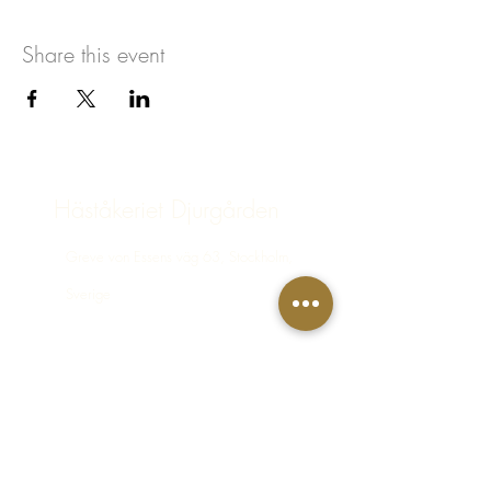
Share this event
Häståkeriet Djurgården
Greve von Essens väg 63, Stockholm,
Sverige
bokning@hastakeriet.se
Följ oss
Facebook
Instagram