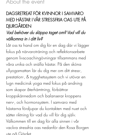
About the event
DAGSRETREAT FÖR KVINNOR I SAMVARO 
MED HÄSTAR I VÅR STRESSFRIA OAS UTE PÅ 
DJURGÅRDEN
Vad behöver du släppa taget om? Vad vill du 
välkomna in i ditt liv?
Låt oss ta hand om dig för en dag där vi lägger 
fokus på närvaroträning och reflektionsarbete 
genom livscoachingövningar tillsammans med 
våra unika och snälla hästar. På den sköna 
ullyogamattan lär du dig mer om ditt stress-, 
prestation-, & trygghetssystem och vi utövar en 
lugn medicinsk yoga med fokus på andning 
som skapar återhämtning, förbättrar 
kroppskännedom och balanserar kroppens 
nerv-, och hormonsystem. I samvaro med 
hästarna fördjupar du kontakten med nuet och 
sätter riktning för vad du vill för dig själv. 
Välkommen till en dag för alla sinnen i vår 
vackra stressfria oas nedanför den Rosa Borgen 
ute på Gärdet.