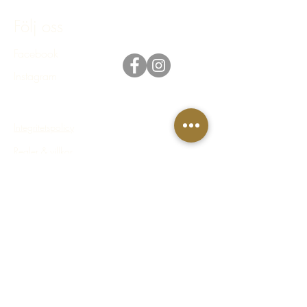
Följ oss
Facebook
Instagram
Integritetspolicy
Regler & villkor
FAQ - Vanliga frågor & svar
© 2023 Häståkeriet Djurgården AB