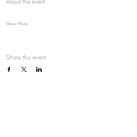
About the event
Show More
Share this event
Häståkeriet Djurgården
Greve von Essens väg 63, Stockholm,
Sverige
bokning@hastakeriet.se