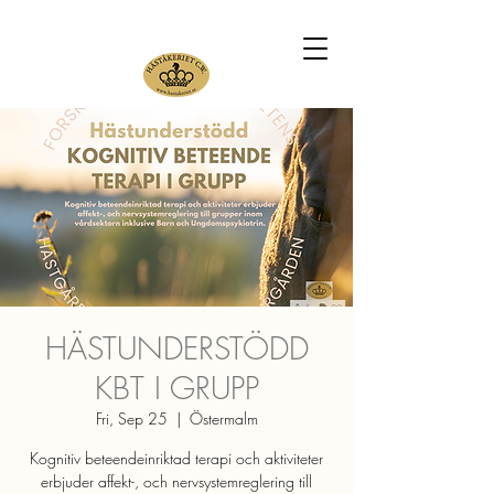
HÄSTUNDERSTÖDD
KBT I GRUPP
Fri, Sep 25
  |  
Östermalm
Kognitiv beteendeinriktad terapi och aktiviteter
erbjuder affekt-, och nervsystemreglering till