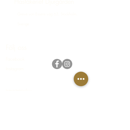
Häståkeriet Djurgården
Greve von Essens väg 63, Stockholm,
Sverige
bokning@hastakeriet.se
Följ oss
Facebook
Instagram
Integritetspolicy
Regler & villkor
FAQ - Vanliga frågor & svar
© 2023 Häståkeriet Djurgården AB