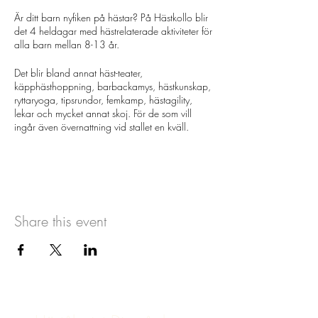
Är ditt barn nyfiken på hästar? På Hästkollo blir
det 4 heldagar med hästrelaterade aktiviteter för
alla barn mellan 8-13 år.
Det blir bland annat häst-teater,
käpphästhoppning, barbackamys, hästkunskap,
ryttaryoga, tipsrundor, femkamp, hästagility,
lekar och mycket annat skoj. För de som vill
ingår även övernattning vid stallet en kväll.
Hästkollo är inte ett traditionellt ridläger utan
fokus är på närvaron med häst och gemenskap.
Medtag egen lunch, men eftermiddagsfika
ingår. Barnen delas upp i grupper efter
ålder/kunskapsnivå. Om ditt barn har några
Share this event
speciella behov skicka ett mail till
bokning@hastakeriet.se innan ni bokar.
Välkomna!