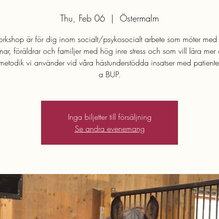
Thu, Feb 06
  |  
Östermalm
rkshop är för dig inom socialt/psykosocialt arbete som möter med
r, föräldrar och familjer med hög inre stress och som vill lära me
metodik vi använder vid våra hästunderstödda insatser med patienter
a BUP.
Inga biljetter till försäljning
Se andra evenemang