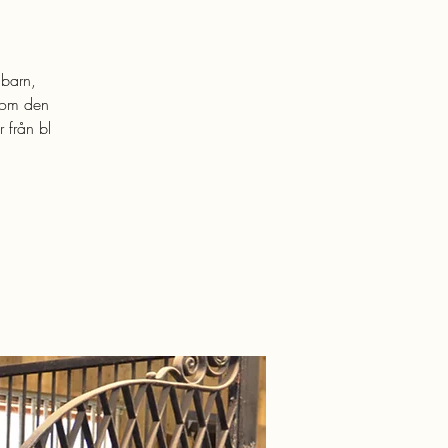
 barn,
r om den
 från bl