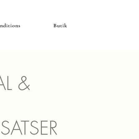
nditions
Butik
L &
SATSER