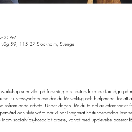
4:00 PM
s väg 59, 115 27 Stockholm, Sverige
 workshop som vilar på forskning om hästars läkande förmåga på 
aumatisk stressyndrom osv där du får verktyg och hjälpmedel för att
lsofrämjande arbete. Under dagen  får du ta del av erfarenheter frå
nvård och slutenvård där vi har integrerat hästunderstödda insats
 inom socialt/psykosocialt arbete, varvat med upplevelse baserat l