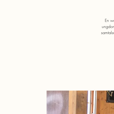
En wo
ungdoma
samtals