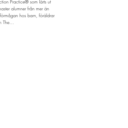
ion Practice® som lärts ut 
aster alumner från mer än 
sförmågan hos barn, föräldrar 
an The…