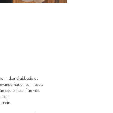
människor drabbade av 
 använda hästen som resurs 
n erfarenheter från våra 
er som 
ärande. 