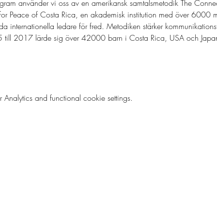
gram använder vi oss av en amerikansk samtalsmetodik The Connect
 for Peace of Costa Rica, en akademisk institution med över 6000 m
lda internationella ledare för fred. Metodiken stärker kommunikation
05 till 2017 lärde sig över 42000 barn i Costa Rica, USA och Jap
nalytics and functional cookie settings.