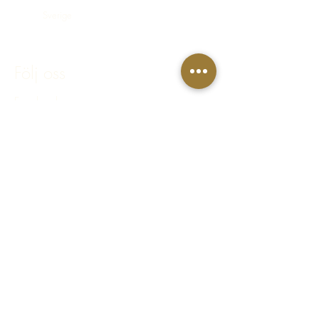
Sverige
bokning@hastakeriet.se
Följ oss
Facebook
Instagram
Integritetspolicy
Regler & villkor
FAQ - Vanliga frågor & svar
© 2023 Häståkeriet Djurgården AB