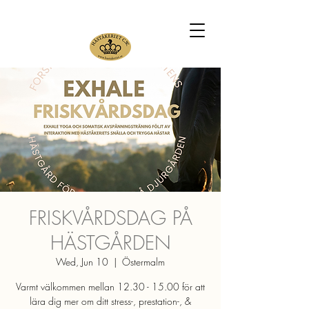
FRISKVÅRDSDAG PÅ
HÄSTGÅRDEN
Wed, Jun 10
  |  
Östermalm
Varmt välkommen mellan 12.30 - 15.00 för att
lära dig mer om ditt stress-, prestation-, &