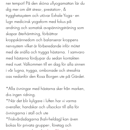
ner tempot! På den sköna ullyogamattan lär du 
dig mer om ditt stress-, prestation-, & 
trygghetssystem och utövar Exhale Yoga - en 
lugn medicinsk yogaform med fokus på 
andning och somatisk avspänningsträning som 
skapar återhämtning, förbättrar 
kroppskännedom och balanserar kroppens 
nervsystem vilket är förberedande inför mötet 
med de snälla och trygga hästarna.  I samvaro 
med hästarna fördjupar du sedan kontakten 
med nuet. Välkommen till en dag för alla sinnen 
i vår lugna, trygga, ombonade och stressfria 
oas nedanför den Rosa Borgen ute på Gärdet.
*Alla övningar med hästarna sker från marken, 
dvs ingen ridning.
*När det blir kyligare i luften har vi varma 
overaller, handskar och ullsockor till alla för 
övningarna i stall och ute
*Friskvårdsdagarna (halv-heldag) kan även 
bokas för privata grupper-, företag och 