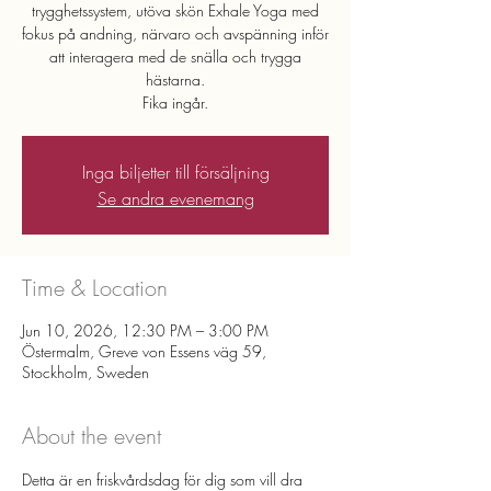
trygghetssystem, utöva skön Exhale Yoga med
fokus på andning, närvaro och avspänning inför
att interagera med de snälla och trygga
hästarna.
Fika ingår.
Inga biljetter till försäljning
Se andra evenemang
Time & Location
Jun 10, 2026, 12:30 PM – 3:00 PM
Östermalm, Greve von Essens väg 59,
Stockholm, Sweden
About the event
Detta är en friskvårdsdag för dig som vill dra 