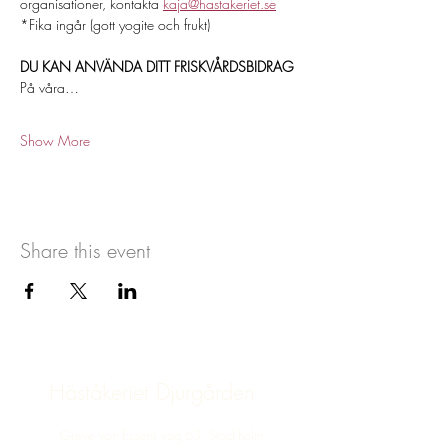
organisationer, kontakta 
kaja@hastakeriet.se
*Fika ingår (gott yogite och frukt) 
DU KAN ANVÄNDA DITT FRISKVÅRDSBIDRAG
På våra…
Show More
Share this event
Häståkeriet Djurgården
Greve von Essens väg 63, Stockholm,