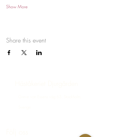
Show More
Share this event
Häståkeriet Djurgården
Greve von Essens väg 63, Stockholm,
Sverige
bokning@hastakeriet.se
Följ oss