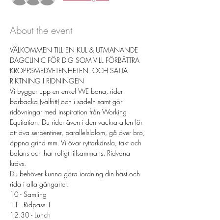
About the event
VÄLKOMMEN TILL EN KUL & UTMANANDE 
DAGCLINIC FÖR DIG SOM VILL FÖRBÄTTRA 
KROPPSMEDVETENHETEN  OCH SÄTTA 
RIKTNING I RIDNINGEN
Vi bygger upp en enkel WE bana, rider 
barbacka (valfritt) och i sadeln samt gör 
ridövningar med inspiration från Working 
Equitation. Du rider även i den vackra allen för 
att öva serpentiner, parallelslalom, gå över bro, 
öppna grind mm. Vi övar ryttarkänsla, takt och 
balans och har roligt tillsammans. Ridvana 
krävs. 
Du behöver kunna göra iordning din häst och 
rida i alla gångarter. 
10 - Samling
11 - Ridpass 1
12.30 - Lunch