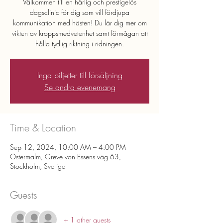
Välkommen till en härlig och prestigelös
dagsclinic för dig som vill fördjupa
kommunikation med hästen! Du lär dig mer om
vikten av kroppsmedvetenhet samt förmågan att
hålla tydlig riktning i ridningen.
Inga biljetter till försäljning
Se andra evenemang
Time & Location
Sep 12, 2024, 10:00 AM – 4:00 PM
Östermalm, Greve von Essens väg 63,
Stockholm, Sverige
Guests
+ 1 other guests