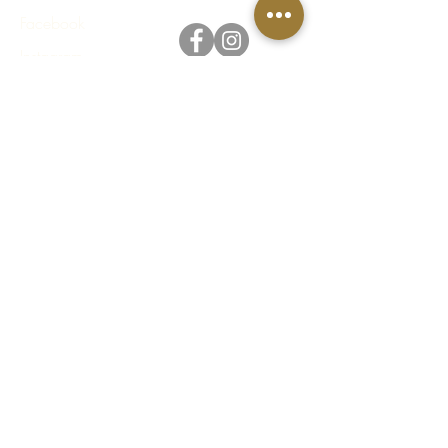
Facebook
Instagram
Integritetspolicy
Regler & villkor
FAQ - Vanliga frågor & svar
© 2023 Häståkeriet Djurgården AB