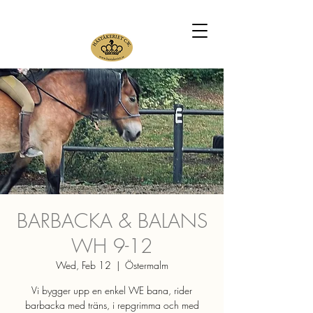
BARBACKA & BALANS
WH 9-12
Wed, Feb 12
  |  
Östermalm
Vi bygger upp en enkel WE bana, rider
barbacka med träns, i repgrimma och med