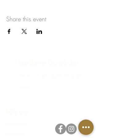
Share this event
Häståkeriet Djurgården
Greve von Essens väg 63, Stockholm,
Sverige
bokning@hastakeriet.se
Följ oss
Facebook
Instagram