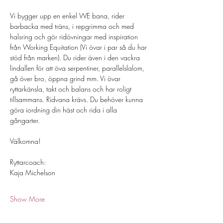
Vi bygger upp en enkel WE bana, rider 
barbacka med träns, i repgrimma och med 
halsring och gör ridövningar med inspiration 
från Working Equitation (Vi övar i par så du har 
stöd från marken). Du rider även i den vackra 
lindallen för att öva serpentiner, parallelslalom, 
gå över bro, öppna grind mm. Vi övar 
ryttarkänsla, takt och balans och har roligt 
tillsammans. Ridvana krävs. Du behöver kunna 
göra iordning din häst och rida i alla 
gångarter. 
Välkomna!
Ryttarcoach: 
Kaja Michelson 
Show More