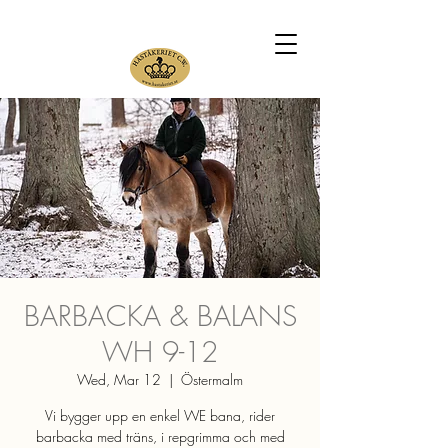
BARBACKA & BALANS
WH 9-12
Wed, Mar 12
  |  
Östermalm
Vi bygger upp en enkel WE bana, rider
barbacka med träns, i repgrimma och med