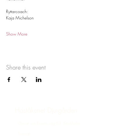
Ryttarcoach: 
Kaja Michelson 
Show More
Share this event
Häståkeriet Djurgården
Greve von Essens väg 63, Stockholm,
Sverige