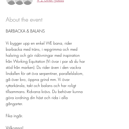
About the event
BARBACKA & BALANS 
Vi bygger upp en enkel WE bana, rider 
barbacka med träns, i repgrimma och med 
halsring och gör ridövningar med inspiration 
från Working Equitation (Vi övar i par så du har 
stöd från marken). Du rider även i den vackra 
lindallen för att öva serpentiner, parallelslalom, 
gå över bro, öppna grind mm. Vi övar 
ryttarkänsla, takt och balans och har roligt 
tillsammans. Ridvana krävs. Du behöver kunna 
göra iordning din häst och rida i alla 
gångarter. 
Fika ingår. 
Välkomna!