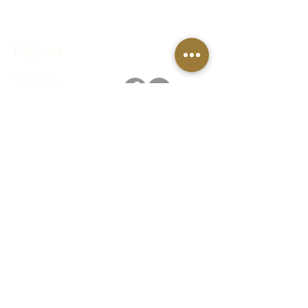
bokning@hastakeriet.se
Följ oss
Facebook
Instagram
Integritetspolicy
Regler & villkor
FAQ - Vanliga frågor & svar
© 2023 Häståkeriet Djurgården AB