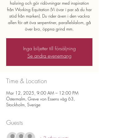
halsring och gör ridövningar med inspiration
från Working Equitation (Vi övar i par så du har
stöd från marken). Du rider även i den vackra
allen för att öva serpentiner, parallelslalom, gå
över bro, öppna grind mm.
Inga biljetter till försäljning
Se andra evenemang
Time & Location
Mar 12, 2025, 9:00 AM – 12:00 PM
Östermalm, Greve von Essens väg 63,
Stockholm, Sverige
Guests
+ 2 other guests