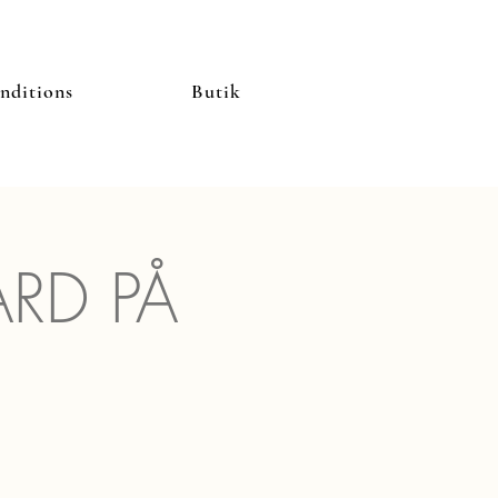
nditions
Butik
ÅRD PÅ