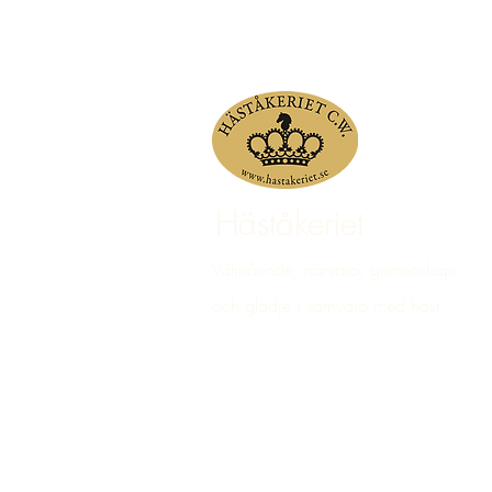
Häståkeriet
Välmående, närvaro, gemenskap
och glädje i samvaro med häst.
© 2023 Häståkeriet Djurgården AB