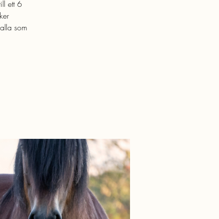
l ett 6
ker
 alla som