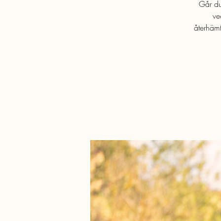
Går du
ve
återhämt