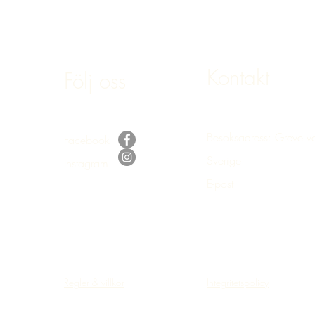
Kontakt
Följ oss
Besöksadress: Greve v
Facebook
Sverige
Instagram
E-post
:
bokning@hastake
Regler & villkor
Integritetspolicy