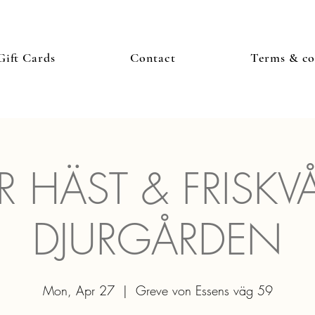
Gift Cards
Contact
Terms & co
 HÄST & FRISKV
DJURGÅRDEN
Mon, Apr 27
  |  
Greve von Essens väg 59