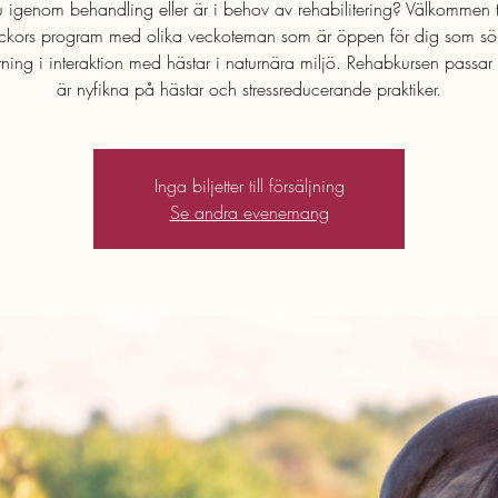
 igenom behandling eller är i behov av rehabilitering? Välkommen til
ckors program med olika veckoteman som är öppen för dig som sö
ning i interaktion med hästar i naturnära miljö. Rehabkursen passar
är nyfikna på hästar och stressreducerande praktiker.
Inga biljetter till försäljning
Se andra evenemang