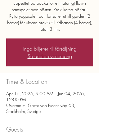
uppsuttet barbacka för ett naturligt flow i
samspelet med hästen. Praktikerna börjar i
Ryttaryogasalen och fortsätter ut till gården (2
hästar) för vidare praktik till ridbanan (4 hästar),
totalt 3 tim.
Inga biljetter till försäljning
Se andra evenemang
Time & Location
Apr 16, 2026, 9:00 AM – Jun 04, 2026,
12:00 PM
Östermalm, Greve von Essens väg 63,
Stockholm, Sverige
Guests