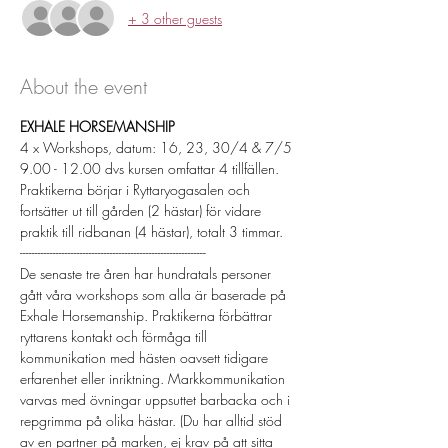
+ 3 other guests
About the event
EXHALE HORSEMANSHIP 
4 x Workshops, datum: 16, 23, 30/4 & 7/5 
9.00 - 12.00 dvs kursen omfattar 4 tillfällen. 
Praktikerna börjar i Ryttaryogasalen och 
fortsätter ut till gården (2 hästar) för vidare 
praktik till ridbanan (4 hästar), totalt 3 timmar.
--------------------------------------------------------------
De senaste tre åren har hundratals personer 
gått våra workshops som alla är baserade på 
Exhale Horsemanship. Praktikerna förbättrar 
ryttarens kontakt och förmåga till 
kommunikation med hästen oavsett tidigare 
erfarenhet eller inriktning. Markkommunikation 
varvas med övningar uppsuttet barbacka och i 
repgrimma på olika hästar. (Du har alltid stöd 
av en partner på marken, ej krav på att sitta 