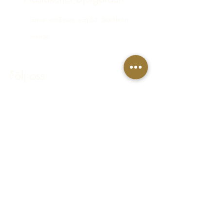
Greve von Essens väg 63, Stockholm,
Sverige
bokning@hastakeriet.se
Följ oss
Facebook
Instagram
Integritetspolicy
Regler & villkor
FAQ - Vanliga frågor & svar
© 2023 Häståkeriet Djurgården AB