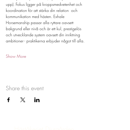
upp). Fokus ligger på kroppsmedvetenhet och 
koordination för att stärka din relation  och 
kommunikation med hästen. Exhale 
Horsemanship passar alla ryttare oavsett 
bakgrund eller nivå och är ett kul, prestigelös 
och utvecklande system oavsett din inriktning 
ambitioner - praktikerna erbjuder något till alla. 
Show More
Share this event
Häståkeriet Djurgården