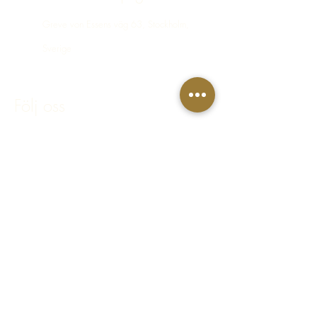
Greve von Essens väg 63, Stockholm,
Sverige
bokning@hastakeriet.se
Följ oss
Facebook
Instagram
Integritetspolicy
Regler & villkor
FAQ - Vanliga frågor & svar
© 2023 Häståkeriet Djurgården AB