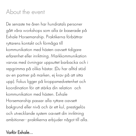
About the event
De senaste tre åren har hundratals personer 
gått våra workshops som alla är baserade på 
Exhale Horsemanship. Praktikerna förbättrar 
ryttarens kontakt och förmåga till 
kommunikation med hästen oavsett tidigare 
erfarenhet eller inriktning. Markkommunikation 
varvas med övningar uppsuttet barbacka och i 
repgrimma på olika hästar. (Du har alltid stöd 
av en partner på marken, ej krav på att sitta 
upp). Fokus ligger på kroppsmedvetenhet och 
koordination för att stärka din relation  och 
kommunikation med hästen. Exhale 
Horsemanship passar alla ryttare oavsett 
bakgrund eller nivå och är ett kul, prestigelös 
och utvecklande system oavsett din inriktning 
ambitioner - praktikerna erbjuder något till alla. 
Varför Exhale...