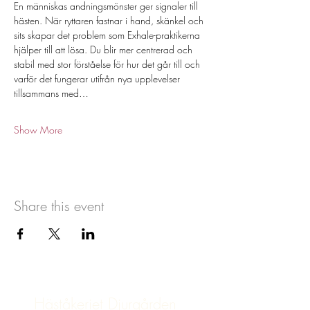
En människas andningsmönster ger signaler till 
hästen. När ryttaren fastnar i hand, skänkel och 
sits skapar det problem som Exhale-praktikerna 
hjälper till att lösa. Du blir mer centrerad och 
stabil med stor förståelse för hur det går till och 
varför det fungerar utifrån nya upplevelser 
tillsammans med…
Show More
Share this event
Häståkeriet Djurgården