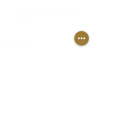
Greve von Essens väg 63, Stockholm,
Sverige
bokning@hastakeriet.se
Följ oss
Facebook
Instagram
Integritetspolicy
Regler & villkor
FAQ - Vanliga frågor & svar
© 2023 Häståkeriet Djurgården AB