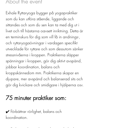
About the event
Exhale Ryttaryoga bygger på yogapraktiker 
som du kan utföra stående, liggande och 
sittandes och som du sen kan ta med dig ut i 
livet och till hästarna oavsett inriktning. Detta är 
en terminskurs för dig som vill få in andnings-, 
och ryttaryogaövningar i vardagen specifikt 
utvecklade för ryttare och som dessutom sänker 
stressnivåerna i kroppen. Praktikerna släpper 
spänningar i kroppen, gör dig aktivt avspänd, 
jobbar koordination, balans och 
kroppskännedom mm. Praktikerna skapar en 
djupare, mer avspänd och balanserad sits och 
gör dig kvickare och smidigare i hjälperna osv.
75 minuter praktiker som: 
✔️ Förbättrar rörlighet, balans och 
koordination. 