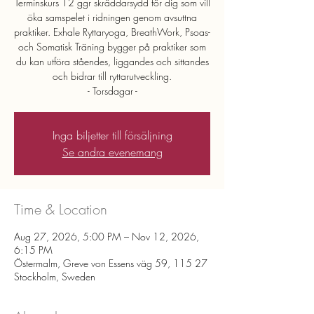
Terminskurs 12 ggr skräddarsydd för dig som vill
öka samspelet i ridningen genom avsuttna
praktiker. Exhale Ryttaryoga, BreathWork, Psoas-
och Somatisk Träning bygger på praktiker som
du kan utföra ståendes, liggandes och sittandes
och bidrar till ryttarutveckling.
- Torsdagar -
Inga biljetter till försäljning
Se andra evenemang
Time & Location
Aug 27, 2026, 5:00 PM – Nov 12, 2026,
6:15 PM
Östermalm, Greve von Essens väg 59, 115 27
Stockholm, Sweden