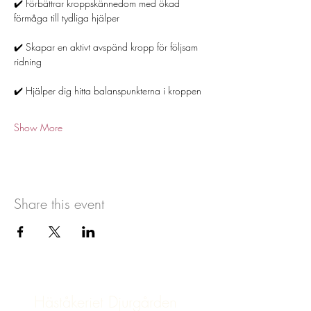
✔️ Förbättrar kroppskännedom med ökad 
förmåga till tydliga hjälper
✔️ Skapar en aktivt avspänd kropp för följsam 
ridning
✔️ Hjälper dig hitta balanspunkterna i kroppen
Show More
Share this event
Häståkeriet Djurgården